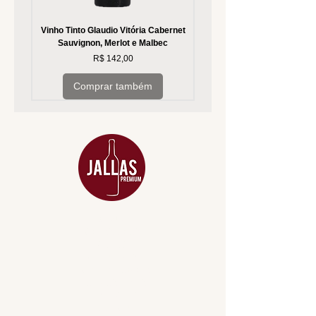
Vinho Tinto Glaudio Vitória Cabernet
Vinho Branco Glaudio Vitória
Sauvignon, Merlot e Malbec
Preço
R$ 142,00
Comprar também
MENU
ACESSÓRIOS
ADEGA
APERITIVOS
CARNES NOBRES
COMBOS E KITS
DESTILADOS
DO MAR