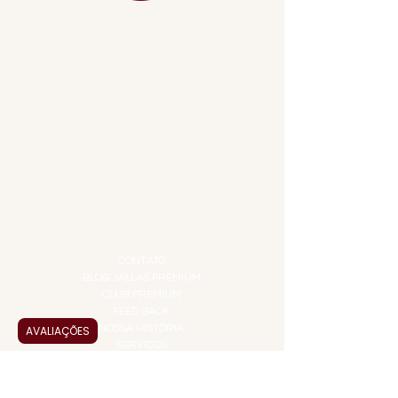
MENU
ACESSÓRIOS
ADEGA
APERITIVOS
CARNES NOBRES
COMBOS E KITS
DESTILADOS
DO MAR
GIFT VOUCHER
IGUARIAS
PROMOÇÕES
TEMPEROS
TOP 10!
INSTITUCIONAL
CONTATO
BLOG JALLAS PREMIUM
CLUB PREMIUM
FEED BACK
NOSSA HISTÓRIA
AVALIAÇÕES
SERVIÇOS
VENDAS CORPORATIVAS
INFORMAÇÕES