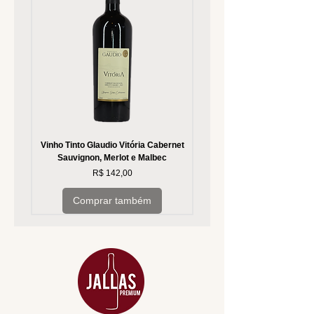
Vinho Tinto Glaudio Vitória Cabernet
Vinho Branco Glaudio Vitória
Sauvignon, Merlot e Malbec
Preço
R$ 142,00
Comprar também