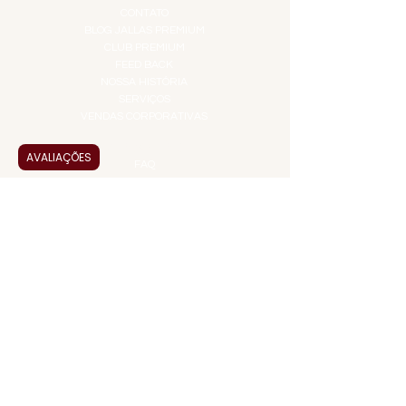
CONTATO
BLOG JALLAS PREMIUM
CLUB PREMIUM
FEED BACK
NOSSA HISTÓRIA
SERVIÇOS
VENDAS CORPORATIVAS
INFORMAÇÕES
AVALIAÇÕES
FAQ
TERMOS DE USO
PRAZOS DE ENTREGA
POLÍTICA DE PRIVACIDADE
POLÍTICA DE TROCAS E
DEVOLUÇÕES
ATENDIMENTO VIRTUAL
ADMINISTRAÇÃO
CONTATO@JALLASPREMIUM.COM.BR
+55 (11) 99916-8233
VENDAS
COMERCIAL@JALLASPREMIUM.COM.BR
+55(12) 97811-9783