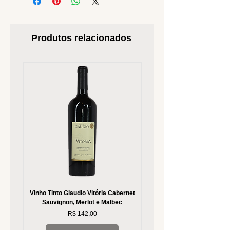
Produtos relacionados
Vinho Tinto Glaudio Vitória Cabernet
Vinho Branco Glaudio Vitória
Sauvignon, Merlot e Malbec
Preço
R$ 142,00