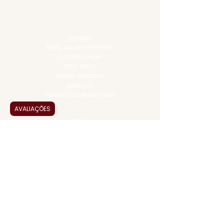
TEMPEROS
TOP 10!
INSTITUCIONAL
CONTATO
BLOG JALLAS PREMIUM
CLUB PREMIUM
FEED BACK
NOSSA HISTÓRIA
SERVIÇOS
VENDAS CORPORATIVAS
AVALIAÇÕES
INFORMAÇÕES
FAQ
TERMOS DE USO
PRAZOS DE ENTREGA
POLÍTICA DE PRIVACIDADE
POLÍTICA DE TROCAS E
DEVOLUÇÕES
ATENDIMENTO VIRTUAL
ADMINISTRAÇÃO
CONTATO@JALLASPREMIUM.COM.BR
+55 (11) 99916-8233
VENDAS