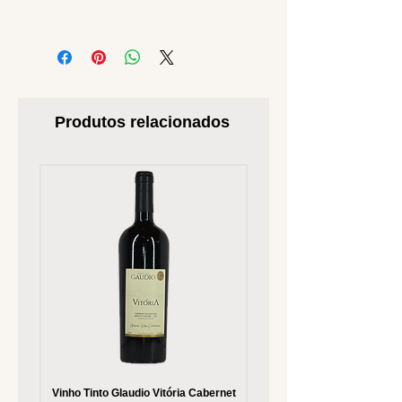
Produtos relacionados
Vinho Tinto Glaudio Vitória Cabernet
Vinho Branco Glaudio Vitória