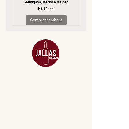
Sauvignon, Merlot e Malbec
Preço
R$ 142,00
Comprar também
MENU
ACESSÓRIOS
ADEGA
APERITIVOS
CARNES NOBRES
COMBOS E KITS
DESTILADOS
DO MAR
GIFT VOUCHER
IGUARIAS
PROMOÇÕES