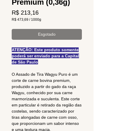
Premium (0,36g)
Preço
R$ 213,16
R$ 473,69
/
1000g
R$ 473,69
por
1000
Esgotado
gramas
ATENÇÃO: Este produto somente
poderá ser enviado para a Capital
de São Paulo
O Assado de Tira Wagyu Puro é um
corte de carne bovina premium,
produzido a partir do gado da raça
Wagyu, conhecido por sua carne
marmorizada e suculenta. Este corte
em particular é retirado da região das
costelas, sendo caracterizado por
tiras alongadas de carne com osso,
que proporcionam um sabor intenso
e uma textura macia.