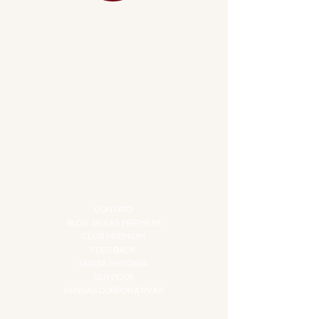
MENU
ACESSÓRIOS
ADEGA
APERITIVOS
CARNES NOBRES
COMBOS E KITS
DESTILADOS
DO MAR
GIFT VOUCHER
IGUARIAS
PROMOÇÕES
TEMPEROS
TOP 10!
INSTITUCIONAL
CONTATO
BLOG JALLAS PREMIUM
CLUB PREMIUM
FEED BACK
NOSSA HISTÓRIA
SERVIÇOS
VENDAS CORPORATIVAS
INFORMAÇÕES