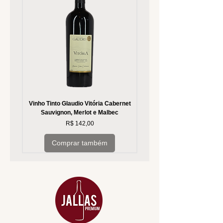
Vinho Tinto Glaudio Vitória Cabernet
Vinho Branco Glaudio Vitória
Sauvignon, Merlot e Malbec
Preço
R$ 142,00
Comprar também