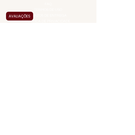
FAQ
TERMOS DE USO
AVALIAÇÕES
PRAZOS DE ENTREGA
POLÍTICA DE PRIVACIDADE
POLÍTICA DE TROCAS E
DEVOLUÇÕES
ATENDIMENTO VIRTUAL
ADMINISTRAÇÃO
CONTATO@JALLASPREMIUM.COM.BR
+55 (11) 99916-8233
VENDAS
COMERCIAL@JALLASPREMIUM.COM.BR
+55(12) 97811-9783
Participe da nossa pesquisa
PAGUE COM