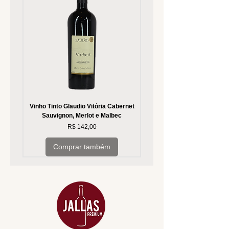
Vinho Tinto Glaudio Vitória Cabernet
Vinho Branco Glaudio Vitória
Sauvignon, Merlot e Malbec
Preço
R$ 142,00
Comprar também