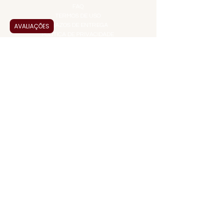
FAQ
TERMOS DE USO
AVALIAÇÕES
PRAZOS DE ENTREGA
POLÍTICA DE PRIVACIDADE
POLÍTICA DE TROCAS E
DEVOLUÇÕES
ATENDIMENTO VIRTUAL
ADMINISTRAÇÃO
CONTATO@JALLASPREMIUM.COM.BR
+55 (11) 99916-8233
VENDAS
COMERCIAL@JALLASPREMIUM.COM.BR
+55(12) 97811-9783
Participe da nossa pesquisa
PAGUE COM