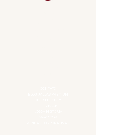
MENU
ACESSÓRIOS
ADEGA
APERITIVOS
CARNES NOBRES
COMBOS E KITS
DESTILADOS
DO MAR
GIFT VOUCHER
IGUARIAS
PROMOÇÕES
TEMPEROS
TOP 10!
INSTITUCIONAL
CONTATO
BLOG JALLAS PREMIUM
CLUB PREMIUM
FEED BACK
NOSSA HISTÓRIA
SERVIÇOS
VENDAS CORPORATIVAS
INFORMAÇÕES