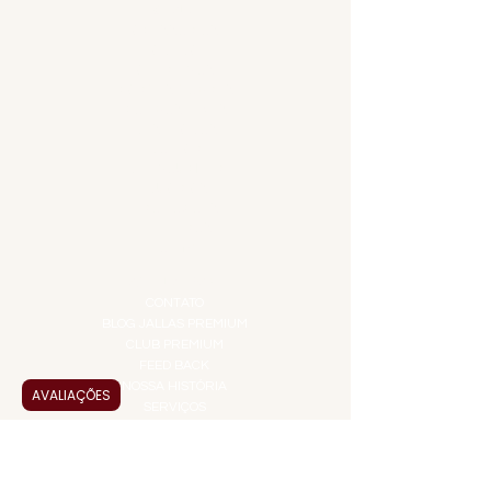
MENU
ACESSÓRIOS
ADEGA
APERITIVOS
CARNES NOBRES
COMBOS E KITS
DESTILADOS
DO MAR
GIFT VOUCHER
IGUARIAS
PROMOÇÕES
TEMPEROS
TOP 10!
INSTITUCIONAL
CONTATO
BLOG JALLAS PREMIUM
CLUB PREMIUM
FEED BACK
NOSSA HISTÓRIA
AVALIAÇÕES
SERVIÇOS
VENDAS CORPORATIVAS
INFORMAÇÕES
FAQ