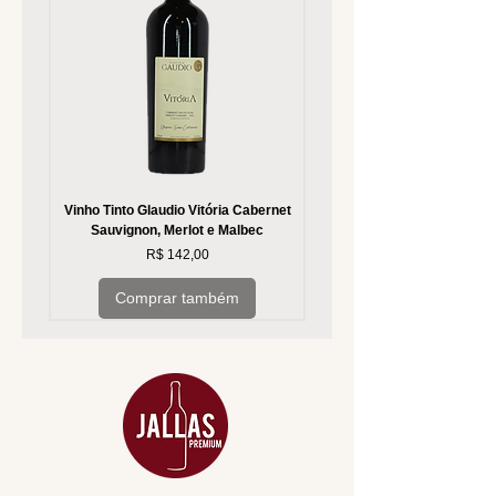
Vinho Tinto Glaudio Vitória Cabernet
Vinho Branco Glaudio Vitória
Sauvignon, Merlot e Malbec
Preço
R$ 142,00
Comprar também