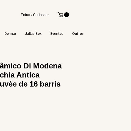
Entrar / Cadastrar
Do mar
Jallas Box
Eventos
Outros
sâmico Di Modena
chia Antica
uvée de 16 barris
o