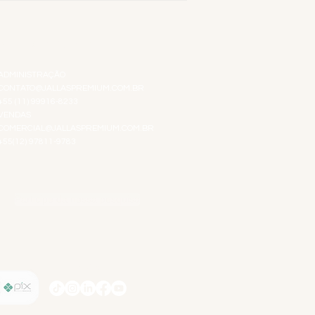
ATENDIMENTO VIRTUAL
ADMINISTRAÇÃO
CONTATO@JALLASPREMIUM.COM.BR
+55 (11) 99916-8233
VENDAS
COMERCIAL@JALLASPREMIUM.COM.BR
+55(12) 97811-9783
Participe da nossa pesquisa
SIGA-NOS