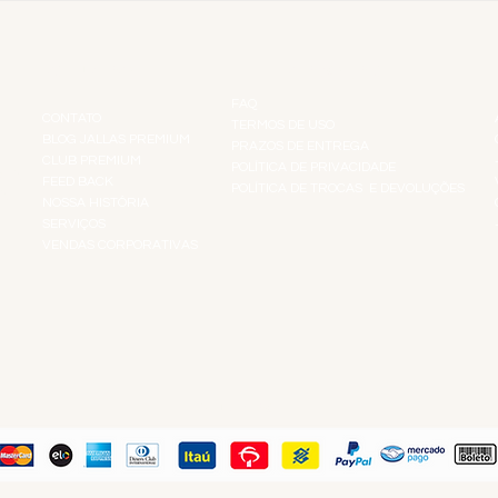
INSTITUCIONAL
INFORMAÇÕES
FAQ
CONTATO
TERMOS DE USO
BLOG JALLAS PREMIUM
PRAZOS DE ENTREGA
CLUB PREMIUM
POLÍTICA DE PRIVACIDADE
RES
FEED BACK
POLÍTICA DE TROCAS E DEVOLUÇÕES
TS
NOSSA HISTÓRIA
SERVIÇOS
VENDAS CORPORATIVAS
R
PAGUE COM