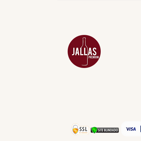
MENU
ACESSÓRIOS
ADEGA
APERITIVOS
CARNES NOB
COMBOS E KI
DESTILADOS
DO MAR
GIFT VOUCHE
IGUARIAS
PROMOÇÕES
TEMPEROS
TOP 10!