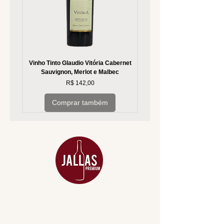
Vinho Tinto Glaudio Vitória Cabernet
Vinho Branco Glaudio Vitória
Sauvignon, Merlot e Malbec
Preço
R$ 142,00
Comprar também
MENU
ACESSÓRIOS
ADEGA
APERITIVOS