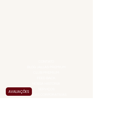
CARNES NOBRES
COMBOS E KITS
DESTILADOS
DO MAR
GIFT VOUCHER
IGUARIAS
PROMOÇÕES
TEMPEROS
TOP 10!
INSTITUCIONAL
CONTATO
BLOG JALLAS PREMIUM
CLUB PREMIUM
FEED BACK
NOSSA HISTÓRIA
SERVIÇOS
AVALIAÇÕES
VENDAS CORPORATIVAS
INFORMAÇÕES
FAQ
TERMOS DE USO
PRAZOS DE ENTREGA
POLÍTICA DE PRIVACIDADE