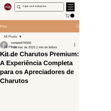
Post
All Posts
contato678500
All Posts
7 de mar. de 2025
2 min de leitura
Kit de Charutos Premium:
Vinhos
A Experiência Completa
para os Apreciadores de
Charutos