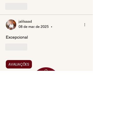
Curtir
jalilsaad
08 de mar. de 2025
•
Excepcional
Curtir
AVALIAÇÕES
MENU
ACESSÓRIOS
ADEGA
APERITIVOS
CARNES NOBRES
COMBOS E KITS