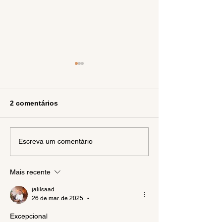
2 comentários
Libre Cours: explorando
Lançamento do
Escreva um comentário
os encantos dos vinhos
Jallas Premiu
branco e rosé
Nova Forma de
Mais recente
e Aproveitar Of
Exclusivas!
jalilsaad
26 de mar. de 2025
•
Excepcional