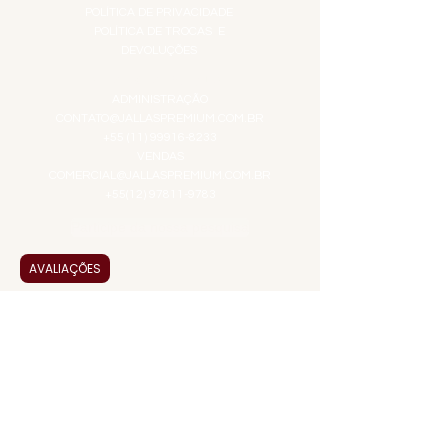
POLÍTICA DE PRIVACIDADE
POLÍTICA DE TROCAS E
DEVOLUÇÕES
ATENDIMENTO VIRTUAL
ADMINISTRAÇÃO
CONTATO@JALLASPREMIUM.COM.BR
+55 (11) 99916-8233
VENDAS
COMERCIAL@JALLASPREMIUM.COM.BR
+55(12) 97811-9783
Participe da nossa pesquisa
AVALIAÇÕES
PAGUE COM
JALLAS PREMIUM
é uma empresa familiar que
entrega a solução em alta qualidade, praticidade
e agilidade em alimentos e bebidas premium.