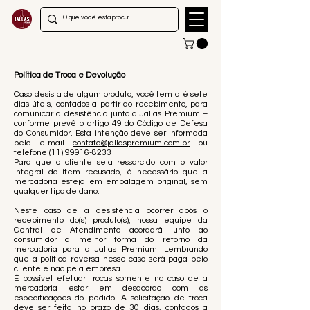
Política de Troca e Devolução
Caso desista de algum produto, você tem até sete
dias úteis, contados a partir do recebimento, para
comunicar a desistência junto a Jallas Premium –
conforme prevê o artigo 49 do Código de Defesa
do Consumidor. Esta intenção deve ser informada
pelo e-mail
contato@jallaspremium.com.br
ou
telefone
(11) 99916-8233
Para que o cliente seja ressarcido com o valor
integral do item recusado, é necessário que a
mercadoria esteja em embalagem original, sem
qualquer tipo de dano.
Neste caso de a desistência ocorrer após o
recebimento do(s) produto(s), nossa equipe da
Central de Atendimento acordará junto ao
consumidor a melhor forma do retorno da
mercadoria para a Jallas Premium. Lembrando
que a política reversa nesse caso será paga pelo
cliente e não pela empresa.
É possível efetuar trocas somente no caso de a
mercadoria estar em desacordo com as
especificações do pedido. A solicitação de troca
deve ser feita no prazo de 30 dias, contados a