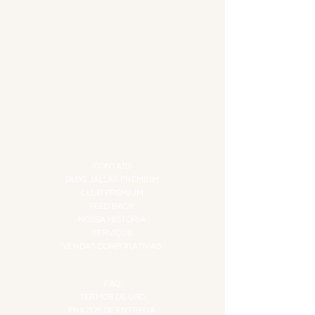
ADEGA
APERITIVOS
CARNES NOBRES
COMBOS E KITS
DESTILADOS
DO MAR
GIFT VOUCHER
IGUARIAS
PROMOÇÕES
TEMPEROS
TOP 10!
INSTITUCIONAL
CONTATO
BLOG JALLAS PREMIUM
CLUB PREMIUM
FEED BACK
NOSSA HISTÓRIA
SERVIÇOS
VENDAS CORPORATIVAS
INFORMAÇÕES
FAQ
TERMOS DE USO
PRAZOS DE ENTREGA