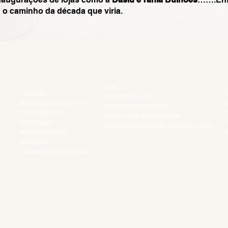
u o caminho da década que viria.
INSTITUCIONAL
INFORMAÇÕES
FAQ
CONTATO
TERMOS DE USO
BLOG JALLAS PREMIUM
PRAZOS DE ENTREGA
CLUB PREMIUM
POLÍTICA DE PRIVACIDADE
RES
FEED BACK
POLÍTICA DE TROCAS E DEVOLUÇÕES
TS
NOSSA HISTÓRIA
SERVIÇOS
VENDAS CORPORATIVAS
R
PAGUE COM