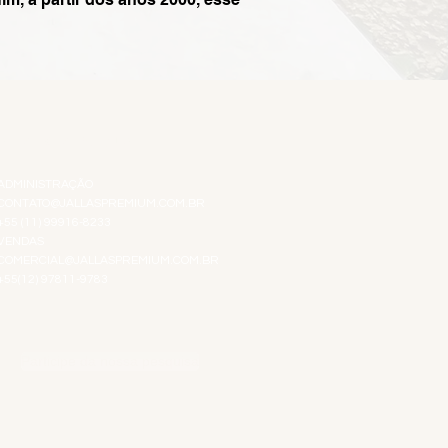
ATENDIMENTO VIRTUAL
ADMINISTRAÇÃO
CONTATO@JALLASPREMIUM.COM.BR
+55 (11) 99916-8233
VENDAS
COMERCIAL@JALLASPREMIUM.COM.BR
+55(12) 97811-9783
Participe da nossa pesquisa