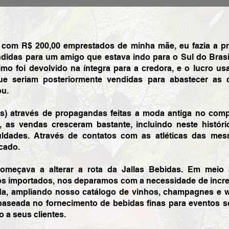
, com R$ 200,00 emprestados de minha mãe, eu fazia a p
ndidas para um amigo que estava indo para o Sul do Brasi
 foi devolvido na íntegra para a credora, e o lucro usa
que seriam posteriormente vendidas para abastecer as c
u.
os) através de propagandas feitas a moda antiga no com
, as vendas cresceram bastante, incluindo neste histór
culdades. Através de contatos com as atléticas das m
cado.
começava a alterar a rota da Jallas Bebidas. Em meio
s importados, nos deparamos com a necessidade de incre
cada, ampliando nosso catálogo de vinhos, champagnes e
 baseada no fornecimento de bebidas finas para eventos s
 a seus clientes.