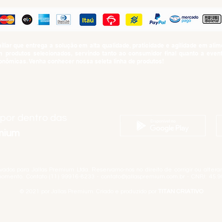
iar que entrega a solução em alta qualidade, praticidade e agilidade em al
produtos selecionados, servindo tanto ao consumidor final quanto a even
nômicas. Venha conhecer nossa seleta linha de produtos!
SUMO PROIBIDO PARA MENORES DE 18 ANOS. Determinação contida no Esta
Artigo 81.nº II.
 por dentro das
emium
rvados para Jallas Premium Ltda. Reservamo-nos no direito de corrigir ou alter
momento. Contato (11) 99916-8233 -
contato@jallaspremium.com.br
- CNPJ: 45.9
© 2021 por Jallas Premium. Criado e produzido por
TITAN CRIATIVO