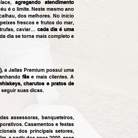
place,
agregando atendimento
céu é o limite. Neste mesmo ano
alhau, dos melhores. No início
eixes frescos e frutos do mar,
 trufas, caviar…
cada dia é uma
ada dia se torna mais completo e
)
, a Jallas Premium possui uma
 ganhando
fãs
e mais clientes.
A
whiskeys, charutos e pratos de
seguir suas dicas.
das assessoras, banqueteiros,
porativos. Casamentos e festas
ionais dos principais setores,
m, a partir dos anos 2000, esse