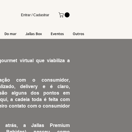
Entrar / Cadastrar
Do mar
Jallas Box
Eventos
Outros
rmet virtual que viabiliza a
ação com o consumidor,
lizado, delivery e é claro,
 são alguns dos pontos em
qui, a cadeia toda é feita com
meiro contato com o consumidor
 atrás, a Jallas Premium
las Bebidas) nasceu como