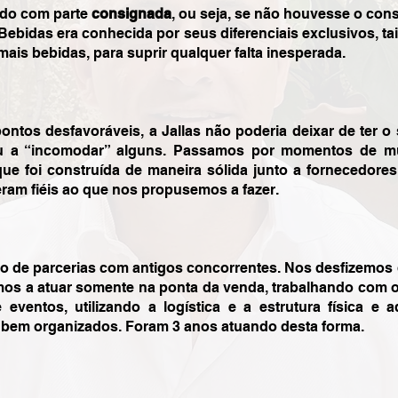
ido com parte
consignada
, ou seja, se não houvesse o con
 Bebidas era conhecida por seus diferenciais exclusivos, t
ais bebidas, para suprir qualquer falta inesperada.
tos desfavoráveis, a Jallas não poderia deixar de ter o
u a “incomodar” alguns. Passamos por momentos de mui
ue foi construída de maneira sólida junto a fornecedores
eram fiéis ao que nos propusemos a fazer.
 de parcerias com antigos concorrentes. Nos desfizemos d
os a atuar somente na ponta da venda, trabalhando com 
ventos, utilizando a logística e a estrutura física e a
 bem organizados. Foram 3 anos atuando desta forma.