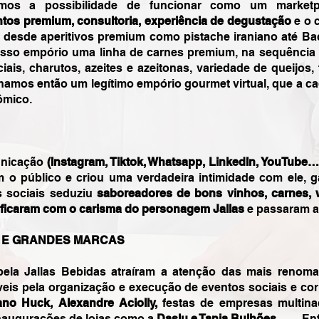
amos a possibilidade de funcionar como um market
ntos premium, consultoria, experiência de degustação
e o 
 desde aperitivos premium como pistache iraniano até Bac
so empório uma linha de carnes premium, na sequência p
iais, charutos, azeites e azeitonas, variedade de queijos,
ínhamos então um legítimo empório gourmet virtual, que a c
ômico.
unicação
(Instagram, Tiktok, Whatsapp, LinkedIn, YouTube…
o público e criou uma verdadeira intimidade com ele,
s sociais seduziu
saboreadores de bons vinhos, carnes, 
ificaram com o carisma do personagem Jallas
e passaram a 
 E GRANDES MARCAS
pela Jallas Bebidas atraíram a atenção das mais renoma
eis pela organização e execução de eventos sociais e cor
ano Huck, Alexandre Aciolly,
festas de empresas multinac
naugurações de lojas como a
Daslu e Tania Bulhões
…….Enfi