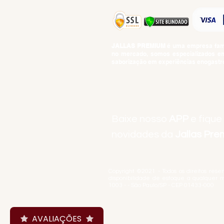
JALLAS PREMIUM
é uma empresa famil
no mercado, somos especializados em 
saborização em experiências enogastro
BEBIDAS ALCOÓLICAS: VENDAS E CON
Baixe nosso
APP
e fique
novidades da
Jallas Pr
Copyright ©2021 - Todos os direitos rese
disponibilidade de estoque a qualquer 
1003 - - São Paulo/SP - CEP 01433-000
AVALIAÇÕES