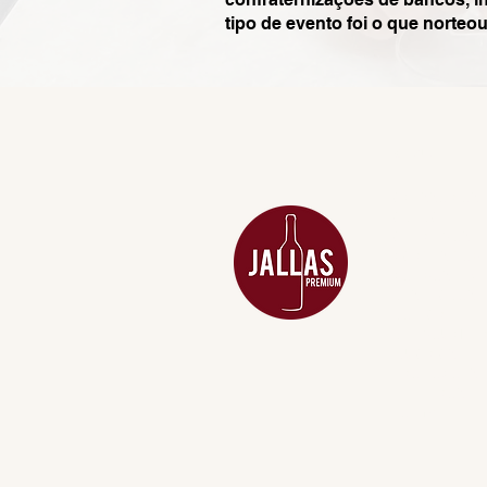
tipo de evento foi o que norteo
MENU
ACESSÓRIOS
ADEGA
APERITIVOS
CARNES NOB
COMBOS E KI
DESTILADOS
DO MAR
GIFT VOUCHE
IGUARIAS
PROMOÇÕES
TEMPEROS
TOP 10!