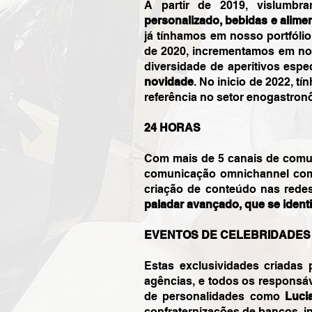
A partir de 2019, vislumbr
personalizado, bebidas e alime
já tínhamos em nosso portfólio
de 2020, incrementamos em nos
diversidade de aperitivos espec
novidade
. No inicio de 2022, t
referência no setor enogastron
24 HORAS
Com mais de 5 canais de com
comunicação omnichannel com 
criação de conteúdo nas rede
paladar avançado, que se ident
EVENTOS DE CELEBRIDADES
Estas exclusividades criadas 
agências, e todos os responsáv
de personalidades como
Luci
confraternizações de bancos, i