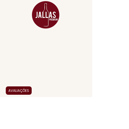
MENU
ACESSÓRIOS
ADEGA
APERITIVOS
CARNES NOBRES
COMBOS E KITS
DESTILADOS
DO MAR
GIFT VOUCHER
IGUARIAS
PROMOÇÕES
AVALIAÇÕES
TEMPEROS
TOP 10!
INSTITUCIONAL
CONTATO
BLOG JALLAS PREMIUM
CLUB PREMIUM