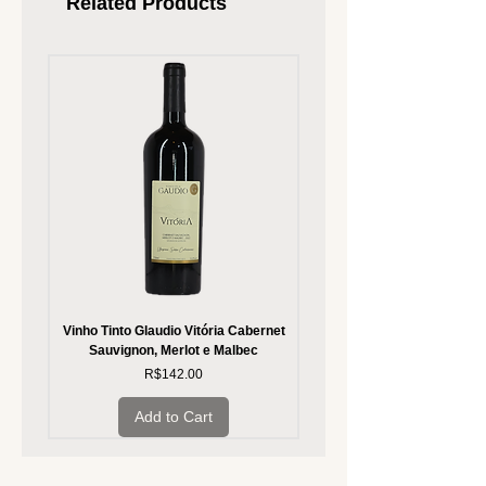
Related Products
Vinho Tinto Glaudio Vitória Cabernet
Vinho Branco Glaudio Vitória
Sauvignon, Merlot e Malbec
Price
R$142.00
Add to Cart