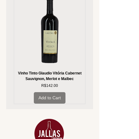
Vinho Tinto Glaudio Vitória Cabernet
Vinho Branco Glaudio Vitória
Sauvignon, Merlot e Malbec
Price
R$142.00
Add to Cart