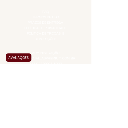
INFORMAÇÕES
FAQ
TERMOS DE USO
PRAZOS DE ENTREGA
POLÍTICA DE PRIVACIDADE
POLÍTICA DE TROCAS E
DEVOLUÇÕES
ATENDIMENTO VIRTUAL
ADMINISTRAÇÃO
AVALIAÇÕES
CONTATO@JALLASPREMIUM.COM.BR
+55 (11) 99916-8233
VENDAS
COMERCIAL@JALLASPREMIUM.COM.BR
+55(12) 97811-9783
Participe da nossa pesquisa
PAGUE COM