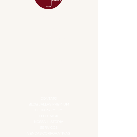
MENU
ACESSÓRIOS
ADEGA
APERITIVOS
CARNES NOBRES
COMBOS E KITS
DESTILADOS
DO MAR
GIFT VOUCHER
IGUARIAS
PROMOÇÕES
TEMPEROS
TOP 10!
INSTITUCIONAL
CONTATO
BLOG JALLAS PREMIUM
CLUB PREMIUM
FEED BACK
NOSSA HISTÓRIA
SERVIÇOS
VENDAS CORPORATIVAS