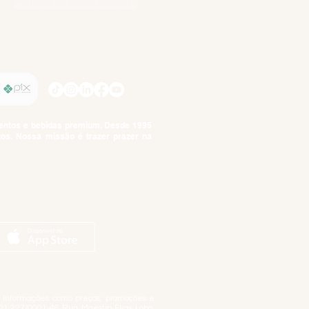
Participe da nossa pesquisa
SIGA-NOS
imentos e bebidas premium. Desde 1995
tos. Nossa missão é trazer prazer na
tuto da Criança e do Adolescente,
ar informações como preços, promoções e
01.227/0001-46 Rua Maestro Elias Lobo,