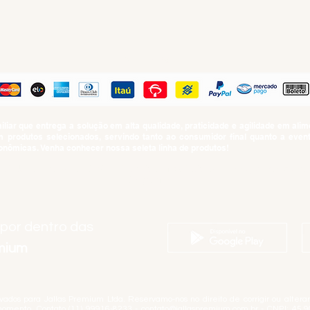
PAGUE COM
iar que entrega a solução em alta qualidade, praticidade e agilidade em al
produtos selecionados, servindo tanto ao consumidor final quanto a even
nômicas. Venha conhecer nossa seleta linha de produtos!
SUMO PROIBIDO PARA MENORES DE 18 ANOS. Determinação contida no Esta
Artigo 81.nº II.
 por dentro das
emium
rvados para Jallas Premium Ltda. Reservamo-nos no direito de corrigir ou alter
momento. Contato (11) 99916-8233 -
contato@jallaspremium.com.br
- CNPJ: 45.9