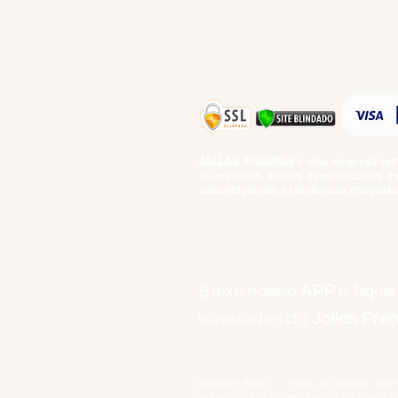
TEMPEROS
TOP 10!
JALLAS PREMIUM
é uma empresa famil
no mercado, somos especializados em 
saborização em experiências enogastro
BEBIDAS ALCOÓLICAS: VENDAS E CON
Baixe nosso
APP
e fique
novidades da
Jallas Pr
Copyright ©2021 - Todos os direitos rese
disponibilidade de estoque a qualquer 