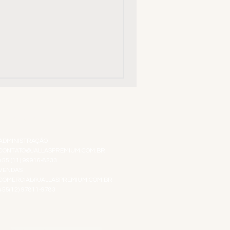
ATENDIMENTO VIRTUAL
ADMINISTRAÇÃO
CONTATO@JALLASPREMIUM.COM.BR
+55 (11) 99916-8233
VENDAS
COMERCIAL@JALLASPREMIUM.COM.BR
+55(12) 97811-9783