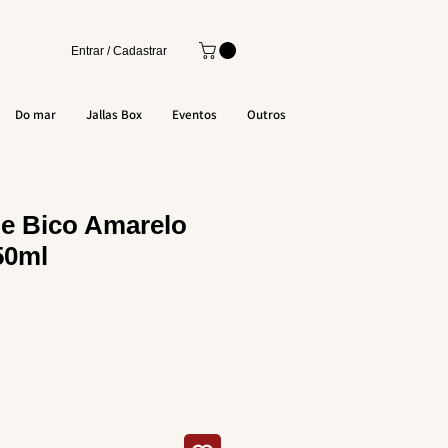
Entrar / Cadastrar
Do mar
Jallas Box
Eventos
Outros
e Bico Amarelo
50ml