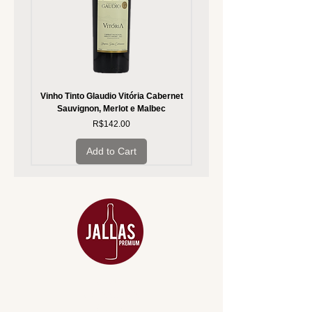
Vinho Tinto Glaudio Vitória Cabernet
Vinho Branco Glaudio Vitória
Sauvignon, Merlot e Malbec
Price
R$142.00
Add to Cart
MENU
ACESSÓRIOS
ADEGA