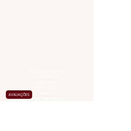
APERITIVOS
CARNES NOBRES
COMBOS E KITS
DESTILADOS
DO MAR
GIFT VOUCHER
IGUARIAS
PROMOÇÕES
TEMPEROS
TOP 10!
INSTITUCIONAL
CONTATO
BLOG JALLAS PREMIUM
CLUB PREMIUM
FEED BACK
NOSSA HISTÓRIA
SERVIÇOS
AVALIAÇÕES
VENDAS CORPORATIVAS
INFORMAÇÕES
FAQ
TERMOS DE USO
PRAZOS DE ENTREGA