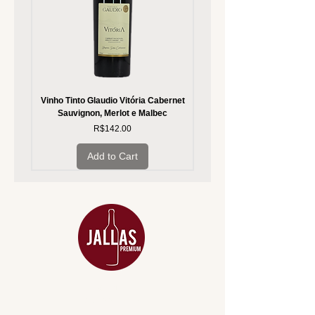
Vinho Tinto Glaudio Vitória Cabernet
Vinho Branco Glaudio Vitória
Sauvignon, Merlot e Malbec
Price
R$142.00
Add to Cart
MENU
ACESSÓRIOS
ADEGA