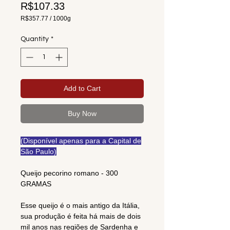
Price
R$107.33
R$357.77
/
1000g
R$357.77
per
Quantity
*
1000
Grams
Add to Cart
Buy Now
(Disponível apenas para a Capital de
São Paulo)
Queijo pecorino romano - 300
GRAMAS
Esse queijo é o mais antigo da Itália,
sua produção é feita há mais de dois
mil anos nas regiões de Sardenha e