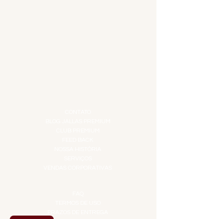
APERITIVOS
CARNES NOBRES
COMBOS E KITS
DESTILADOS
DO MAR
GIFT VOUCHER
IGUARIAS
PROMOÇÕES
TEMPEROS
TOP 10!
INSTITUCIONAL
CONTATO
BLOG JALLAS PREMIUM
CLUB PREMIUM
FEED BACK
NOSSA HISTÓRIA
SERVIÇOS
VENDAS CORPORATIVAS
INFORMAÇÕES
FAQ
TERMOS DE USO
PRAZOS DE ENTREGA