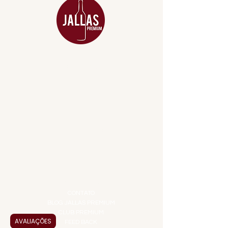
MENU
ACESSÓRIOS
ADEGA
APERITIVOS
CARNES NOBRES
COMBOS E KITS
DESTILADOS
DO MAR
GIFT VOUCHER
IGUARIAS
PROMOÇÕES
TEMPEROS
TOP 10!
INSTITUCIONAL
CONTATO
BLOG JALLAS PREMIUM
CLUB PREMIUM
AVALIAÇÕES
FEED BACK