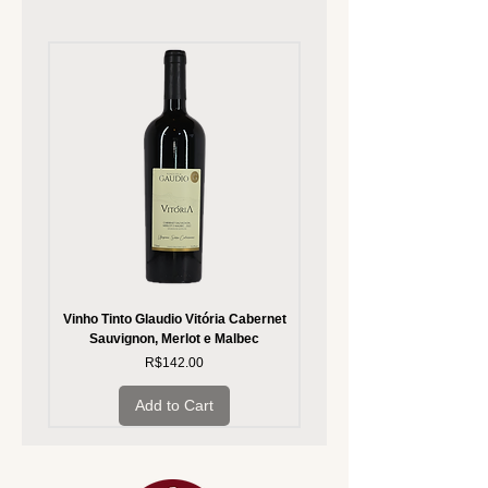
Vinho Tinto Glaudio Vitória Cabernet
Vinho Branco Glaudio Vitória
Sauvignon, Merlot e Malbec
Price
R$142.00
Add to Cart