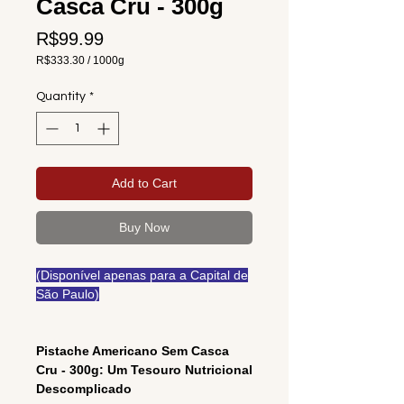
Casca Cru - 300g
Price
R$99.99
R$333.30
/
1000g
R$333.30
per
Quantity
*
1000
Grams
Add to Cart
Buy Now
(Disponível apenas para a Capital de
São Paulo)
Pistache Americano Sem Casca
Cru - 300g: Um Tesouro Nutricional
Descomplicado