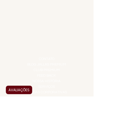
CARNES NOBRES
COMBOS E KITS
DESTILADOS
DO MAR
GIFT VOUCHER
IGUARIAS
PROMOÇÕES
TEMPEROS
TOP 10!
INSTITUCIONAL
CONTATO
BLOG JALLAS PREMIUM
CLUB PREMIUM
FEED BACK
NOSSA HISTÓRIA
SERVIÇOS
AVALIAÇÕES
VENDAS CORPORATIVAS
INFORMAÇÕES
FAQ
TERMOS DE USO
PRAZOS DE ENTREGA
POLÍTICA DE PRIVACIDADE
POLÍTICA DE TROCAS E