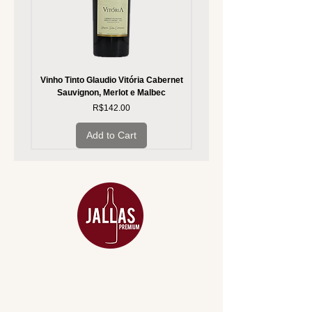
Vinho Tinto Glaudio Vitória Cabernet
Vinho Branco Glaudio Vitória
Sauvignon, Merlot e Malbec
Price
R$142.00
Add to Cart
MENU
ACESSÓRIOS
ADEGA
APERITIVOS