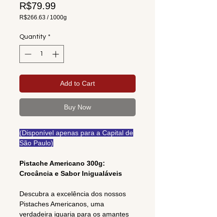
Price
R$79.99
R$266.63
/
1000g
R$266.63
per
Quantity
*
1000
Grams
Add to Cart
Buy Now
(Disponível apenas para a Capital de
São Paulo)
Pistache Americano 300g:
Crocância e Sabor Inigualáveis
Descubra a excelência dos nossos
Pistaches Americanos, uma
verdadeira iguaria para os amantes