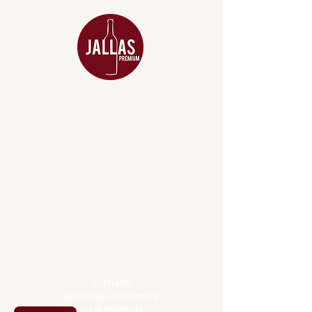
MENU
ACESSÓRIOS
ADEGA
APERITIVOS
CARNES NOBRES
COMBOS E KITS
DESTILADOS
DO MAR
GIFT VOUCHER
IGUARIAS
PROMOÇÕES
TEMPEROS
TOP 10!
INSTITUCIONAL
CONTATO
BLOG JALLAS PREMIUM
CLUB PREMIUM