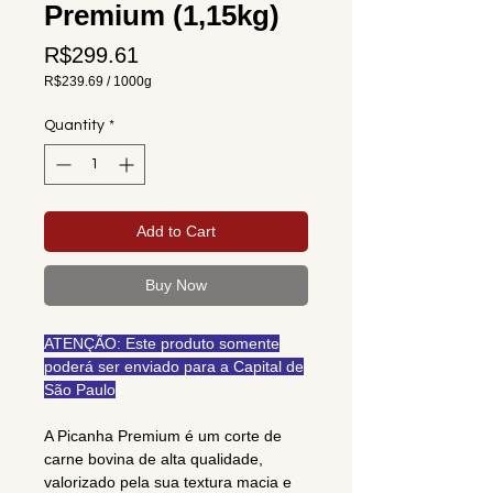
Premium (1,15kg)
Price
R$299.61
R$239.69
/
1000g
R$239.69
per
Quantity
*
1000
Grams
Add to Cart
Buy Now
ATENÇÃO: Este produto somente
poderá ser enviado para a Capital de
São Paulo
A Picanha Premium é um corte de
carne bovina de alta qualidade,
valorizado pela sua textura macia e