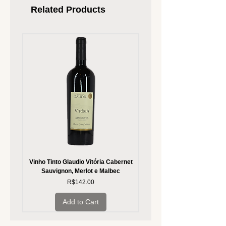
Related Products
Vinho Tinto Glaudio Vitória Cabernet
Vinho Branco Glaudio Vitória
Sauvignon, Merlot e Malbec
Price
R$142.00
Add to Cart