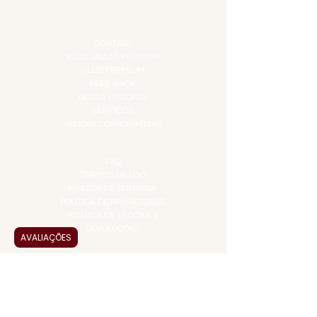
TOP 10!
INSTITUCIONAL
CONTATO
BLOG JALLAS PREMIUM
CLUB PREMIUM
FEED BACK
NOSSA HISTÓRIA
SERVIÇOS
VENDAS CORPORATIVAS
INFORMAÇÕES
FAQ
TERMOS DE USO
PRAZOS DE ENTREGA
POLÍTICA DE PRIVACIDADE
POLÍTICA DE TROCAS E
DEVOLUÇÕES
AVALIAÇÕES
ATENDIMENTO VIRTUAL
ADMINISTRAÇÃO
CONTATO@JALLASPREMIUM.COM.BR
+55 (11) 99916-8233
VENDAS