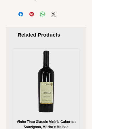
Related Products
Vinho Tinto Glaudio Vitória Cabernet
Vinho Branco Glaudio Vitória
Sauvignon, Merlot e Malbec