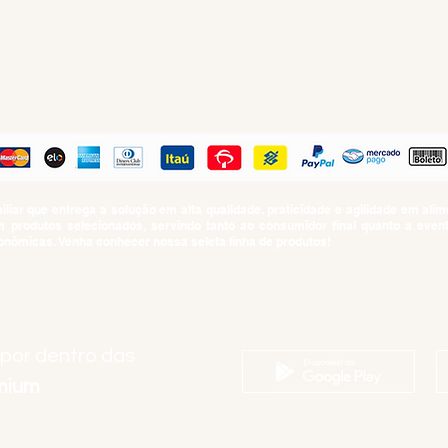
PAGUE COM
iar que entrega a solução em alta qualidade, praticidade e agilidade em al
produtos selecionados, servindo tanto ao consumidor final quanto a even
nômicas. Venha conhecer nossa seleta linha de produtos!
SUMO PROIBIDO PARA MENORES DE 18 ANOS. Determinação contida no Esta
Artigo 81.nº II.
 por dentro das
emium