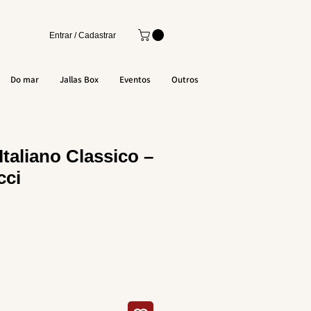
Entrar / Cadastrar
Do mar
Jallas Box
Eventos
Outros
Italiano Classico –
cci