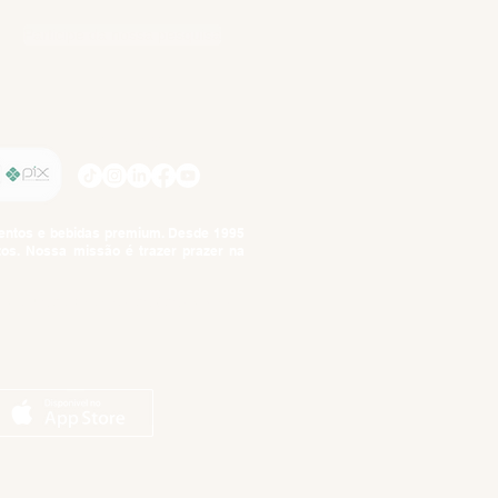
Participe da nossa pesquisa
SIGA-NOS
imentos e bebidas premium. Desde 1995
tos. Nossa missão é trazer prazer na
tuto da Criança e do Adolescente,