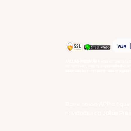
PROMOÇÕES
TEMPEROS
TOP 10!
JALLAS PREMIUM
é uma empresa famil
no mercado, somos especializados em 
saborização em experiências enogastro
BEBIDAS ALCOÓLICAS: VENDAS E CON
Baixe nosso
APP
e fique
novidades da
Jallas Pr