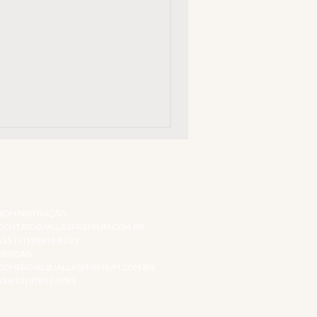
ATENDIMENTO VIRTUAL
ADMINISTRAÇÃO
CONTATO@JALLASPREMIUM.COM.BR
+55 (11) 99916-8233
VENDAS
COMERCIAL@JALLASPREMIUM.COM.BR
+55(12) 97811-9783