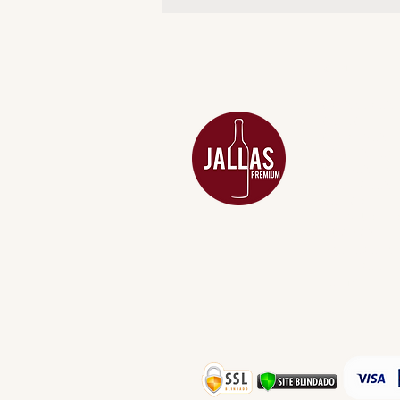
MENU
ACESSÓRIOS
ADEGA
APERITIVOS
CARNES NOB
COMBOS E KI
DESTILADOS
DO MAR
GIFT VOUCHE
IGUARIAS
PROMOÇÕES
TEMPEROS
TOP 10!