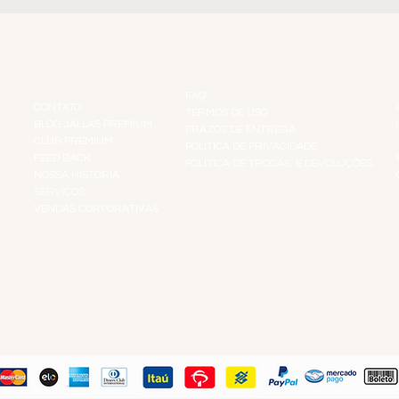
INSTITUCIONAL
INFORMAÇÕES
FAQ
CONTATO
TERMOS DE USO
BLOG JALLAS PREMIUM
PRAZOS DE ENTREGA
CLUB PREMIUM
POLÍTICA DE PRIVACIDADE
RES
FEED BACK
POLÍTICA DE TROCAS E DEVOLUÇÕES
TS
NOSSA HISTÓRIA
SERVIÇOS
VENDAS CORPORATIVAS
R
PAGUE COM