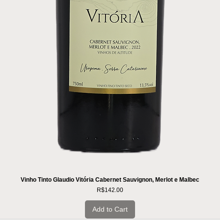
Vinho Tinto Glaudio Vitória Cabernet Sauvignon, Merlot e Malbec
Price
R$142.00
Add to Cart