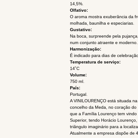
14,5%.
Olfativo:
O aroma mostra exuberância da fru
molhada, baunilha e especiarias.
Gustativo:
Na boca, surpreende pela pujança,
num conjunto atraente e moderno.
Harmonização:
É indicado para dias de celebração,
Temperatura de serviço:
14˚C
Volume:
750 ml.
País:
Portugal.
A VINILOURENÇO está situada na
concelho da Meda, no coração do
que a Família Lourenço tem vindo 
Superior, tendo Horácio Lourenço,
triângulo imaginário para a locali
Atualmente a empresa dispõe de 45