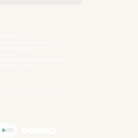
ATENDIMENTO VIRTUAL
ADMINISTRAÇÃO
CONTATO@JALLASPREMIUM.COM.BR
+55 (11) 99916-8233
VENDAS
COMERCIAL@JALLASPREMIUM.COM.BR
+55(12) 97811-9783
Participe da nossa pesquisa
SIGA-NOS