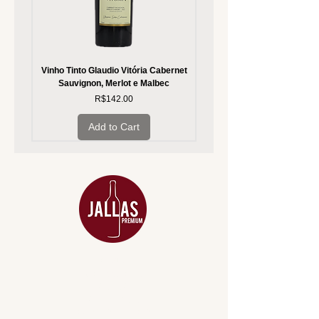
Vinho Tinto Glaudio Vitória Cabernet
Vinho Branco Glaudio Vitória
Sauvignon, Merlot e Malbec
Price
R$142.00
Add to Cart
MENU
ACESSÓRIOS
ADEGA
APERITIVOS
CARNES NOBRES