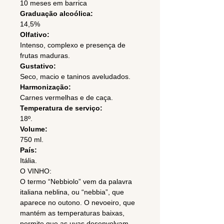
10 meses em barrica
Graduação alcoólica:
14,5%
Olfativo:
Intenso, complexo e presença de
frutas maduras.
Gustativo:
Seco, macio e taninos aveludados.
Harmonização:
Carnes vermelhas e de caça.
Temperatura de serviço:
18º.
Volume:
750 ml.
País:
Itália.
O VINHO:
O termo “Nebbiolo” vem da palavra
italiana neblina, ou “nebbia”, que
aparece no outono. O nevoeiro, que
mantém as temperaturas baixas,
permite que as uvas desenvolvam