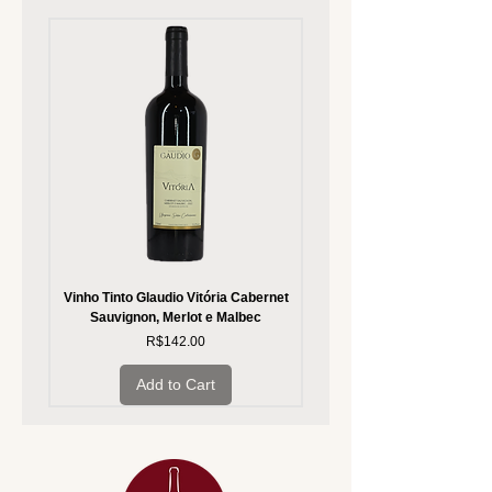
Vinho Tinto Glaudio Vitória Cabernet
Vinho Branco Glaudio Vitória
Sauvignon, Merlot e Malbec
Price
R$142.00
Add to Cart