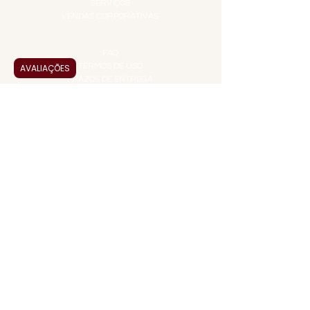
SERVIÇOS
VENDAS CORPORATIVAS
INFORMAÇÕES
FAQ
TERMOS DE USO
AVALIAÇÕES
PRAZOS DE ENTREGA
POLÍTICA DE PRIVACIDADE
POLÍTICA DE TROCAS E
DEVOLUÇÕES
ATENDIMENTO VIRTUAL
ADMINISTRAÇÃO
CONTATO@JALLASPREMIUM.COM.BR
+55 (11) 99916-8233
VENDAS
COMERCIAL@JALLASPREMIUM.COM.BR
+55(12) 97811-9783
Participe da nossa pesquisa
PAGUE COM