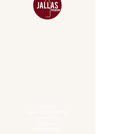
MENU
ACESSÓRIOS
ADEGA
APERITIVOS
CARNES NOBRES
COMBOS E KITS
DESTILADOS
DO MAR
GIFT VOUCHER
IGUARIAS
PROMOÇÕES
TEMPEROS
TOP 10!
INSTITUCIONAL
CONTATO
BLOG JALLAS PREMIUM
CLUB PREMIUM
FEED BACK
NOSSA HISTÓRIA