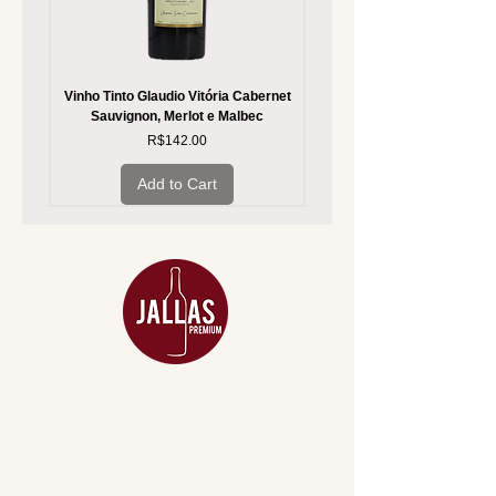
Vinho Tinto Glaudio Vitória Cabernet
Vinho Branco Glaudio Vitória
Sauvignon, Merlot e Malbec
Price
R$142.00
Add to Cart
MENU
ACESSÓRIOS
ADEGA
APERITIVOS
CARNES NOBRES
COMBOS E KITS