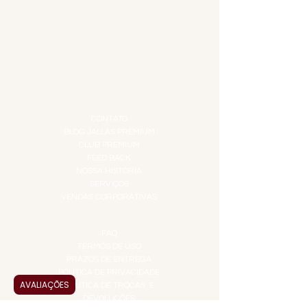
DESTILADOS
DO MAR
GIFT VOUCHER
IGUARIAS
PROMOÇÕES
TEMPEROS
TOP 10!
INSTITUCIONAL
CONTATO
BLOG JALLAS PREMIUM
CLUB PREMIUM
FEED BACK
NOSSA HISTÓRIA
SERVIÇOS
VENDAS CORPORATIVAS
INFORMAÇÕES
FAQ
TERMOS DE USO
PRAZOS DE ENTREGA
POLÍTICA DE PRIVACIDADE
AVALIAÇÕES
POLÍTICA DE TROCAS E
DEVOLUÇÕES