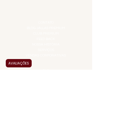
TEMPEROS
TOP 10!
INSTITUCIONAL
CONTATO
BLOG JALLAS PREMIUM
CLUB PREMIUM
FEED BACK
NOSSA HISTÓRIA
SERVIÇOS
VENDAS CORPORATIVAS
AVALIAÇÕES
INFORMAÇÕES
FAQ
TERMOS DE USO
PRAZOS DE ENTREGA
POLÍTICA DE PRIVACIDADE
POLÍTICA DE TROCAS E
DEVOLUÇÕES
ATENDIMENTO VIRTUAL
ADMINISTRAÇÃO
CONTATO@JALLASPREMIUM.COM.BR
+55 (11) 99916-8233
VENDAS