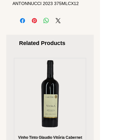
ANTONNUCCI 2023 375MLCX12
Related Products
Vinho Tinto Glaudio Vitória Cabernet
Vinho Branco Glaudio Vitória