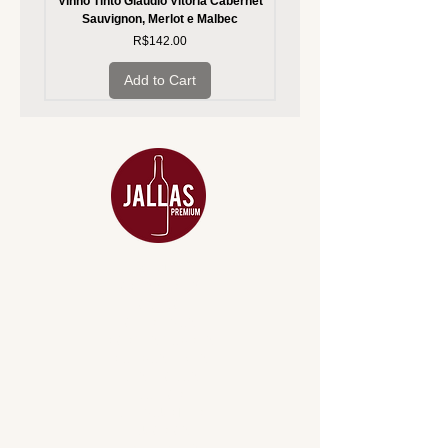
Vinho Tinto Glaudio Vitória Cabernet
Vinho Branco Glaudio Vitória
Sauvignon, Merlot e Malbec
Price
R$142.00
Add to Cart
MENU
ACESSÓRIOS
ADEGA
APERITIVOS
CARNES NOBRES
COMBOS E KITS
DESTILADOS
DO MAR
GIFT VOUCHER
IGUARIAS