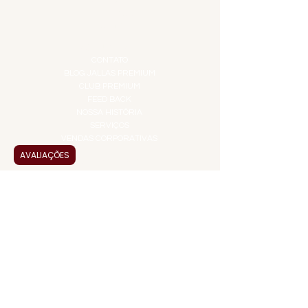
PROMOÇÕES
TEMPEROS
TOP 10!
INSTITUCIONAL
CONTATO
BLOG JALLAS PREMIUM
CLUB PREMIUM
FEED BACK
NOSSA HISTÓRIA
SERVIÇOS
VENDAS CORPORATIVAS
AVALIAÇÕES
INFORMAÇÕES
FAQ
TERMOS DE USO
PRAZOS DE ENTREGA
POLÍTICA DE PRIVACIDADE
POLÍTICA DE TROCAS E
DEVOLUÇÕES
ATENDIMENTO VIRTUAL
ADMINISTRAÇÃO
CONTATO@JALLASPREMIUM.COM.BR
+55 (11) 99916-8233