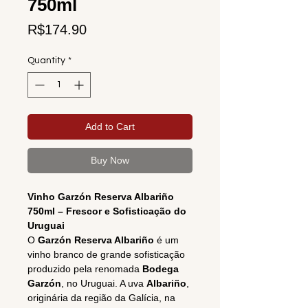
750ml
Price
R$174.90
Quantity
*
Add to Cart
Buy Now
Vinho Garzón Reserva Albariño
750ml – Frescor e Sofisticação do
Uruguai
O
Garzón Reserva Albariño
é um
vinho branco de grande sofisticação
produzido pela renomada
Bodega
Garzón
, no Uruguai. A uva
Albariño
,
originária da região da Galícia, na