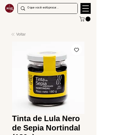
Voltar
Tinta de Lula Nero
de Sepia Nortindal