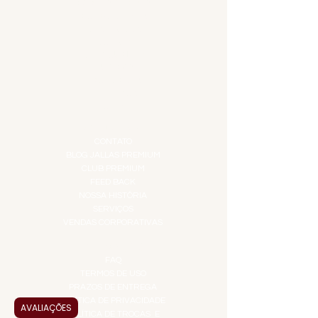
CARNES NOBRES
COMBOS E KITS
DESTILADOS
DO MAR
GIFT VOUCHER
IGUARIAS
PROMOÇÕES
TEMPEROS
TOP 10!
INSTITUCIONAL
CONTATO
BLOG JALLAS PREMIUM
CLUB PREMIUM
FEED BACK
NOSSA HISTÓRIA
SERVIÇOS
VENDAS CORPORATIVAS
INFORMAÇÕES
FAQ
TERMOS DE USO
PRAZOS DE ENTREGA
POLÍTICA DE PRIVACIDADE
AVALIAÇÕES
POLÍTICA DE TROCAS E