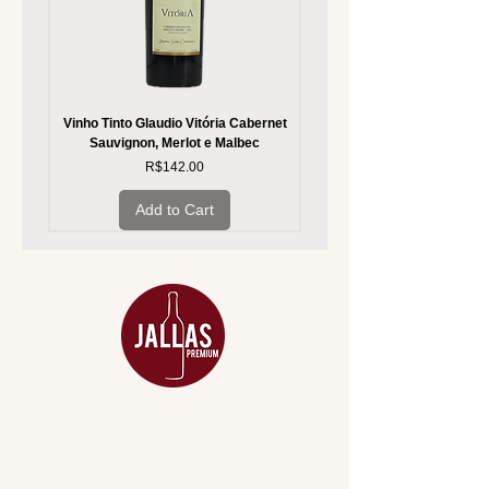
Vinho Tinto Glaudio Vitória Cabernet
Vinho Branco Glaudio Vitória
Sauvignon, Merlot e Malbec
Price
R$142.00
Add to Cart
MENU
ACESSÓRIOS
ADEGA
APERITIVOS