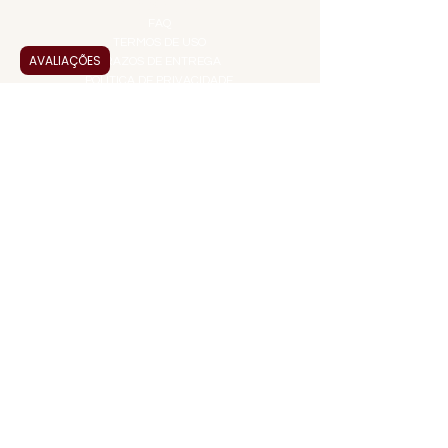
INFORMAÇÕES
FAQ
TERMOS DE USO
AVALIAÇÕES
PRAZOS DE ENTREGA
POLÍTICA DE PRIVACIDADE
POLÍTICA DE TROCAS E
DEVOLUÇÕES
ATENDIMENTO VIRTUAL
ADMINISTRAÇÃO
CONTATO@JALLASPREMIUM.COM.BR
+55 (11) 99916-8233
VENDAS
COMERCIAL@JALLASPREMIUM.COM.BR
+55(12) 97811-9783
Participe da nossa pesquisa
PAGUE COM