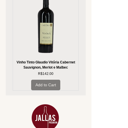
Vinho Tinto Glaudio Vitória Cabernet
Vinho Branco Glaudio Vitória
Sauvignon, Merlot e Malbec
Price
R$142.00
Add to Cart