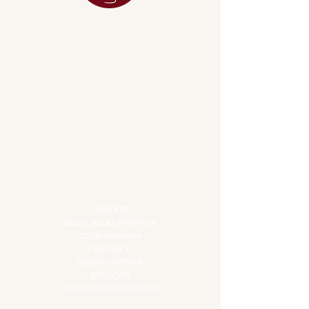
MENU
ACESSÓRIOS
ADEGA
APERITIVOS
CARNES NOBRES
COMBOS E KITS
DESTILADOS
DO MAR
GIFT VOUCHER
IGUARIAS
PROMOÇÕES
TEMPEROS
TOP 10!
INSTITUCIONAL
CONTATO
BLOG JALLAS PREMIUM
CLUB PREMIUM
FEED BACK
NOSSA HISTÓRIA
SERVIÇOS
VENDAS CORPORATIVAS