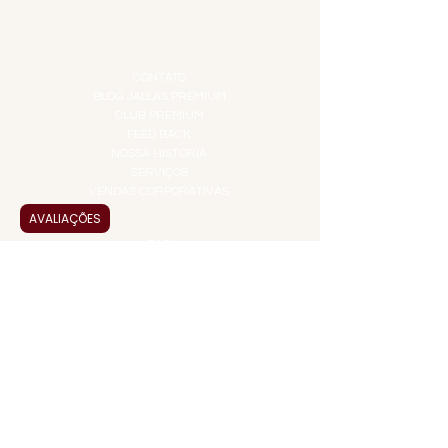
TEMPEROS
TOP 10!
INSTITUCIONAL
CONTATO
BLOG JALLAS PREMIUM
CLUB PREMIUM
FEED BACK
NOSSA HISTÓRIA
SERVIÇOS
VENDAS CORPORATIVAS
AVALIAÇÕES
INFORMAÇÕES
FAQ
TERMOS DE USO
PRAZOS DE ENTREGA
POLÍTICA DE PRIVACIDADE
POLÍTICA DE TROCAS E
DEVOLUÇÕES
ATENDIMENTO VIRTUAL
ADMINISTRAÇÃO
CONTATO@JALLASPREMIUM.COM.BR
+55 (11) 99916-8233
VENDAS