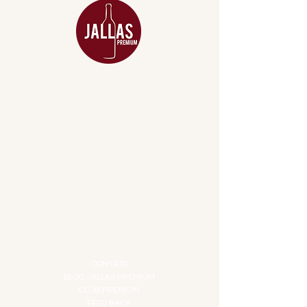
MENU
ACESSÓRIOS
ADEGA
APERITIVOS
CARNES NOBRES
COMBOS E KITS
DESTILADOS
DO MAR
GIFT VOUCHER
IGUARIAS
PROMOÇÕES
TEMPEROS
TOP 10!
INSTITUCIONAL
CONTATO
BLOG JALLAS PREMIUM
CLUB PREMIUM
FEED BACK