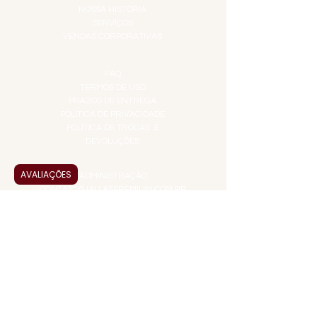
NOSSA HISTÓRIA
SERVIÇOS
VENDAS CORPORATIVAS
INFORMAÇÕES
FAQ
TERMOS DE USO
PRAZOS DE ENTREGA
POLÍTICA DE PRIVACIDADE
POLÍTICA DE TROCAS E
DEVOLUÇÕES
ATENDIMENTO VIRTUAL
AVALIAÇÕES
ADMINISTRAÇÃO
CONTATO@JALLASPREMIUM.COM.BR
+55 (11) 99916-8233
VENDAS
COMERCIAL@JALLASPREMIUM.COM.BR
+55(12) 97811-9783
Participe da nossa pesquisa