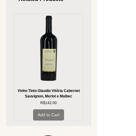
Vinho Tinto Glaudio Vitória Cabernet
Vinho Branco Glaudio Vitória
Sauvignon, Merlot e Malbec
Price
R$142.00
Add to Cart