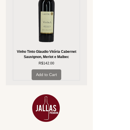
Vinho Tinto Glaudio Vitória Cabernet
Vinho Branco Glaudio Vitória
Sauvignon, Merlot e Malbec
Price
R$142.00
Add to Cart
MENU