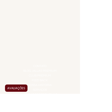
ACESSÓRIOS
ADEGA
APERITIVOS
CARNES NOBRES
COMBOS E KITS
DESTILADOS
DO MAR
GIFT VOUCHER
IGUARIAS
PROMOÇÕES
TEMPEROS
TOP 10!
INSTITUCIONAL
CONTATO
BLOG JALLAS PREMIUM
CLUB PREMIUM
FEED BACK
NOSSA HISTÓRIA
AVALIAÇÕES
SERVIÇOS
VENDAS CORPORATIVAS
INFORMAÇÕES
FAQ