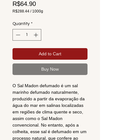
Price
R$64.90
R$288.44
/
1000g
R$288.44
per
Quantity
*
1000
Grams
Add to Cart
Buy Now
O Sal Madon defumado é um sal
marinho defumado naturalmente,
produzido a partir da evaporação da
água do mar em salinas localizadas
em regiões de clima quente e seco,
assim como o Sal Madon
convencional. No entanto, após a
colheita, esse sal é defumado em um
processo natural, que confere ao