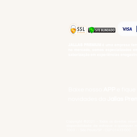
JALLAS PREMIUM
é uma empresa famil
no mercado, somos especializados em 
saborização em experiências enogastro
BEBIDAS ALCOÓLICAS: VENDAS E CON
Baixe nosso
APP
e fique
novidades da
Jallas Pr
Copyright ©2021 - Todos os direitos rese
disponibilidade de estoque a qualquer 
1003 - - São Paulo/SP - CEP 01433-000