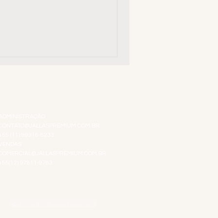
ATENDIMENTO VIRTUAL
ADMINISTRAÇÃO
CONTATO@JALLASPREMIUM.COM.BR
+55 (11) 99916-8233
VENDAS
COMERCIAL@JALLASPREMIUM.COM.BR
+55(12) 97811-9783
Participe da nossa pesquisa