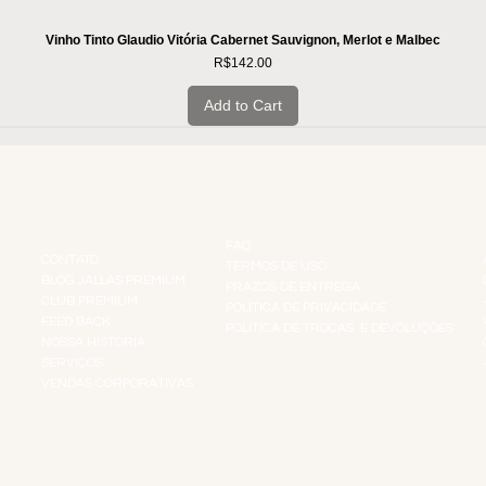
Vinho Tinto Glaudio Vitória Cabernet Sauvignon, Merlot e Malbec
Price
R$142.00
Add to Cart
INSTITUCIONAL
INFORMAÇÕES
FAQ
CONTATO
TERMOS DE USO
BLOG JALLAS PREMIUM
PRAZOS DE ENTREGA
CLUB PREMIUM
POLÍTICA DE PRIVACIDADE
RES
FEED BACK
POLÍTICA DE TROCAS E DEVOLUÇÕES
TS
NOSSA HISTÓRIA
SERVIÇOS
VENDAS CORPORATIVAS
R