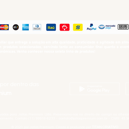
PAGUE COM
iar que entrega a solução em alta qualidade, praticidade e agilidade em al
produtos selecionados, servindo tanto ao consumidor final quanto a even
nômicas. Venha conhecer nossa seleta linha de produtos!
SUMO PROIBIDO PARA MENORES DE 18 ANOS. Determinação contida no Esta
Artigo 81.nº II.
 por dentro das
emium
rvados para Jallas Premium Ltda. Reservamo-nos no direito de corrigir ou alter
momento. Contato (11) 99916-8233 -
contato@jallaspremium.com.br
- CNPJ: 45.9
© 2021 por Jallas Premium. Criado e produzido por
TITAN CRIATIVO