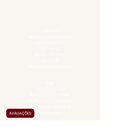
PROMOÇÕES
TEMPEROS
TOP 10!
INSTITUCIONAL
CONTATO
BLOG JALLAS PREMIUM
CLUB PREMIUM
FEED BACK
NOSSA HISTÓRIA
SERVIÇOS
VENDAS CORPORATIVAS
INFORMAÇÕES
FAQ
TERMOS DE USO
PRAZOS DE ENTREGA
POLÍTICA DE PRIVACIDADE
POLÍTICA DE TROCAS E
AVALIAÇÕES
DEVOLUÇÕES
ATENDIMENTO VIRTUAL
ADMINISTRAÇÃO
CONTATO@JALLASPREMIUM.COM.BR