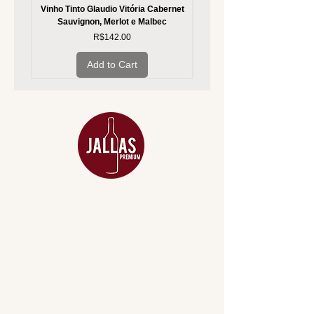
Vinho Tinto Glaudio Vitória Cabernet
Vinho Branco Glaudio Vitória
Sauvignon, Merlot e Malbec
Price
R$142.00
Add to Cart
MENU
ACESSÓRIOS
ADEGA
APERITIVOS
CARNES NOBRES
COMBOS E KITS
DESTILADOS
DO MAR
GIFT VOUCHER
IGUARIAS