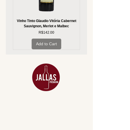
Vinho Tinto Glaudio Vitória Cabernet
Vinho Branco Glaudio Vitória
Sauvignon, Merlot e Malbec
Price
R$142.00
Add to Cart
MENU
ACESSÓRIOS
ADEGA
APERITIVOS
CARNES NOBRES
COMBOS E KITS
DESTILADOS