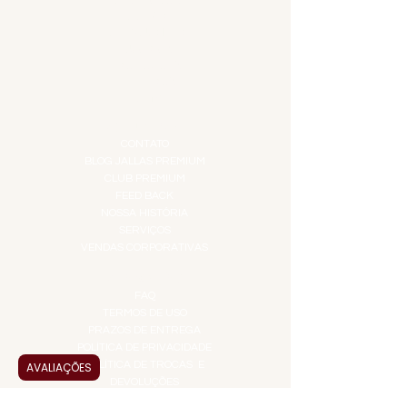
DO MAR
GIFT VOUCHER
IGUARIAS
PROMOÇÕES
TEMPEROS
TOP 10!
INSTITUCIONAL
CONTATO
BLOG JALLAS PREMIUM
CLUB PREMIUM
FEED BACK
NOSSA HISTÓRIA
SERVIÇOS
VENDAS CORPORATIVAS
INFORMAÇÕES
FAQ
TERMOS DE USO
PRAZOS DE ENTREGA
POLÍTICA DE PRIVACIDADE
POLÍTICA DE TROCAS E
AVALIAÇÕES
DEVOLUÇÕES