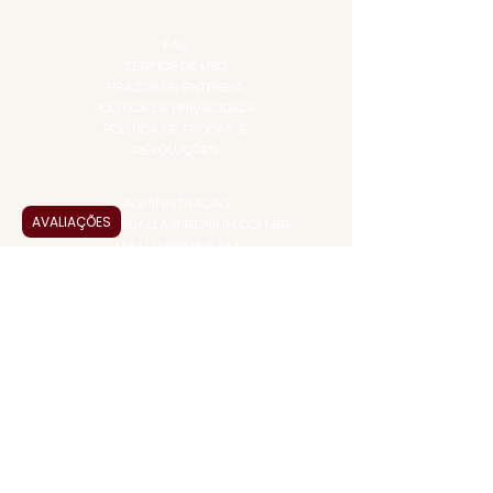
INFORMAÇÕES
FAQ
TERMOS DE USO
PRAZOS DE ENTREGA
POLÍTICA DE PRIVACIDADE
POLÍTICA DE TROCAS E
DEVOLUÇÕES
ATENDIMENTO VIRTUAL
ADMINISTRAÇÃO
AVALIAÇÕES
CONTATO@JALLASPREMIUM.COM.BR
+55 (11) 99916-8233
VENDAS
COMERCIAL@JALLASPREMIUM.COM.BR
+55(12) 97811-9783
Participe da nossa pesquisa
PAGUE COM