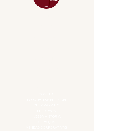
MENU
ACESSÓRIOS
ADEGA
APERITIVOS
CARNES NOBRES
COMBOS E KITS
DESTILADOS
DO MAR
GIFT VOUCHER
IGUARIAS
PROMOÇÕES
TEMPEROS
TOP 10!
INSTITUCIONAL
CONTATO
BLOG JALLAS PREMIUM
CLUB PREMIUM
FEED BACK
NOSSA HISTÓRIA
SERVIÇOS
VENDAS CORPORATIVAS