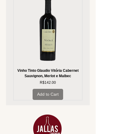
Vinho Tinto Glaudio Vitória Cabernet
Vinho Branco Glaudio Vitória
Sauvignon, Merlot e Malbec
Price
R$142.00
Add to Cart