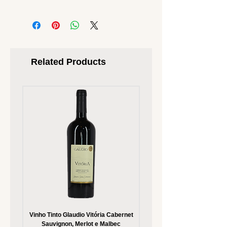
Related Products
Vinho Tinto Glaudio Vitória Cabernet
Vinho Branco Glaudio Vitória
Sauvignon, Merlot e Malbec