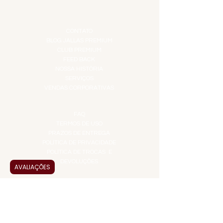
TOP 10!
INSTITUCIONAL
CONTATO
BLOG JALLAS PREMIUM
CLUB PREMIUM
FEED BACK
NOSSA HISTÓRIA
SERVIÇOS
VENDAS CORPORATIVAS
INFORMAÇÕES
FAQ
TERMOS DE USO
PRAZOS DE ENTREGA
POLÍTICA DE PRIVACIDADE
POLÍTICA DE TROCAS E
DEVOLUÇÕES
AVALIAÇÕES
ATENDIMENTO VIRTUAL
ADMINISTRAÇÃO
CONTATO@JALLASPREMIUM.COM.BR
+55 (11) 99916-8233
VENDAS