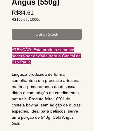
Angus (550g)
Price
R$84.61
R$156.69
/
1000g
R$156.69
per
1000
Out of Stock
Grams
ATENÇÃO: Este produto somente
poderá ser enviado para a Capital de
São Paulo
Linguiça produzida de forma
semelhante a um processo artesanal,
matéria-prima oriunda da desossa
diária e com adição de condimentos
naturais. Produto feito 100% de
costela bovina, sem adição de outras
espécies. Ideal para petiscos, serve
uma porção de 540g. Celo Angus
Gold