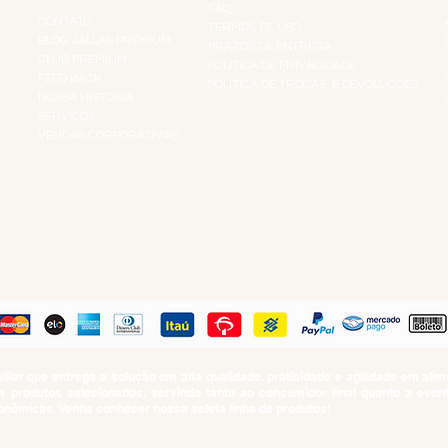
FAQ
CONTATO
TERMOS DE USO
BLOG JALLAS PREMIUM
PRAZOS DE ENTREGA
CLUB PREMIUM
POLÍTICA DE PRIVACIDADE
RES
FEED BACK
POLÍTICA DE TROCAS E DEVOLUÇÕES
TS
NOSSA HISTÓRIA
SERVIÇOS
VENDAS CORPORATIVAS
R
PAGUE COM
iar que entrega a solução em alta qualidade, praticidade e agilidade em al
produtos selecionados, servindo tanto ao consumidor final quanto a even
nômicas. Venha conhecer nossa seleta linha de produtos!
SUMO PROIBIDO PARA MENORES DE 18 ANOS. Determinação contida no Esta