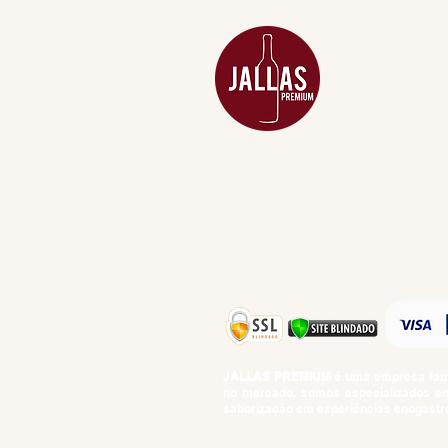
ACESSÓRIOS
ADEGA
APERITIVOS
CARNES NOB
COMBOS E KI
DESTILADOS
DO MAR
GIFT VOUCHE
IGUARIAS
PROMOÇÕES
TEMPEROS
TOP 10!
JALLAS PREMIUM
é uma empresa famil
no mercado, somos especializados em 
saborização em experiências enogastro
BEBIDAS ALCOÓLICAS: VENDAS E CON