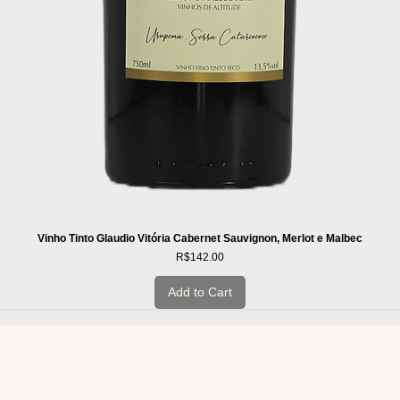
Vinho Tinto Glaudio Vitória Cabernet Sauvignon, Merlot e Malbec
Price
R$142.00
Add to Cart
INSTITUCIONAL
INFORMAÇÕES