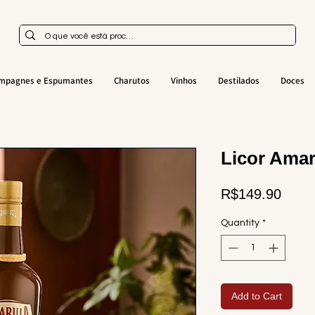
mpagnes e Espumantes
Charutos
Vinhos
Destilados
Doces
Licor Amar
Price
R$149.90
Quantity
*
Add to Cart