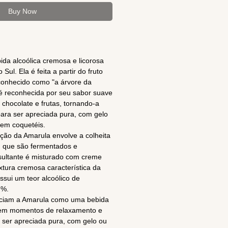
Buy Now
da alcoólica cremosa e licorosa
 Sul. Ela é feita a partir do fruto
onhecido como "a árvore da
 é reconhecida por seu sabor suave
 chocolate e frutas, tornando-a
ara ser apreciada pura, com gelo
 em coquetéis.
ção da Amarula envolve a colheita
, que são fermentados e
resultante é misturado com creme
extura cremosa característica da
ssui um teor alcoólico de
7%.
eciam a Amarula como uma bebida
 em momentos de relaxamento e
 ser apreciada pura, com gelo ou