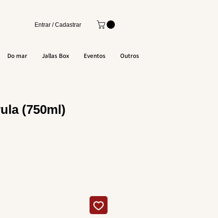
Entrar / Cadastrar
Do mar
Jallas Box
Eventos
Outros
ula (750ml)