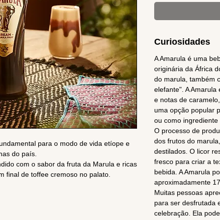
Curiosidades
A Amarula é uma bebi
originária da África do
do marula, também c
elefante". A Amarula
e notas de caramelo,
uma opção popular p
ou como ingrediente
O processo de produ
dos frutos do marula
fundamental para o modo de vida etíope e
destilados. O licor 
nas do país.
fresco para criar a t
dido com o sabor da fruta da Marula e ricas
bebida. A Amarula po
m final de toffee cremoso no palato.
aproximadamente 1
Muitas pessoas apr
para ser desfrutada
celebração. Ela pode