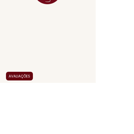
MENU
ACESSÓRIOS
ADEGA
APERITIVOS
CARNES NOBRES
COMBOS E KITS
DESTILADOS
DO MAR
GIFT VOUCHER
IGUARIAS
PROMOÇÕES
TEMPEROS
AVALIAÇÕES
TOP 10!
INSTITUCIONAL
CONTATO
BLOG JALLAS PREMIUM
CLUB PREMIUM
FEED BACK
NOSSA HISTÓRIA
SERVIÇOS
VENDAS CORPORATIVAS