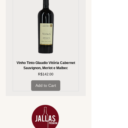
Vinho Tinto Glaudio Vitória Cabernet
Vinho Branco Glaudio Vitória
Sauvignon, Merlot e Malbec
Price
R$142.00
Add to Cart