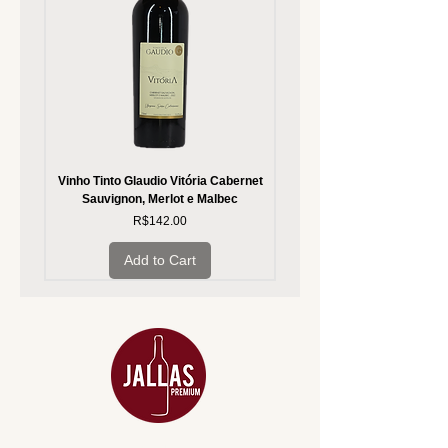
Vinho Tinto Glaudio Vitória Cabernet
Vinho Branco Glaudio Vitória
Sauvignon, Merlot e Malbec
Price
R$142.00
Add to Cart