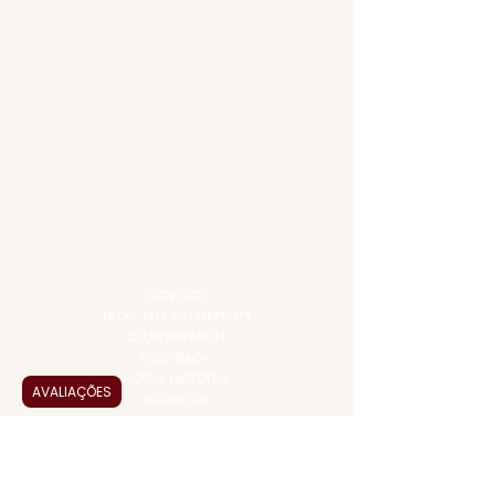
MENU
ACESSÓRIOS
ADEGA
APERITIVOS
CARNES NOBRES
COMBOS E KITS
DESTILADOS
DO MAR
GIFT VOUCHER
IGUARIAS
PROMOÇÕES
TEMPEROS
TOP 10!
INSTITUCIONAL
CONTATO
BLOG JALLAS PREMIUM
CLUB PREMIUM
FEED BACK
NOSSA HISTÓRIA
AVALIAÇÕES
SERVIÇOS
VENDAS CORPORATIVAS
INFORMAÇÕES
FAQ