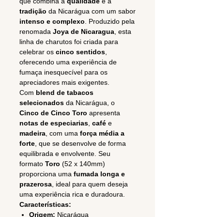
que combina a
qualidade
e a
tradição
da Nicarágua com um sabor
intenso e complexo
. Produzido pela
renomada
Joya de Nicaragua
, esta
linha de charutos foi criada para
celebrar os
cinco sentidos
,
oferecendo uma experiência de
fumaça inesquecível para os
apreciadores mais exigentes.
Com
blend de tabacos
selecionados
da Nicarágua, o
Cinco de Cinco Toro
apresenta
notas de especiarias
,
café
e
madeira
, com uma
força média a
forte
, que se desenvolve de forma
equilibrada e envolvente. Seu
formato
Toro
(52 x 140mm)
proporciona uma
fumada longa e
prazerosa
, ideal para quem deseja
uma experiência rica e duradoura.
Características:
Origem:
Nicarágua