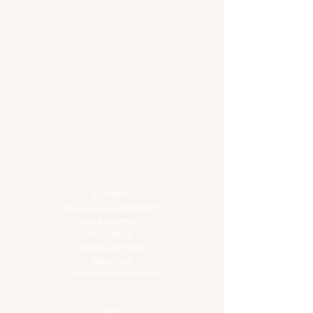
MENU
ACESSÓRIOS
ADEGA
APERITIVOS
CARNES NOBRES
COMBOS E KITS
DESTILADOS
DO MAR
GIFT VOUCHER
IGUARIAS
PROMOÇÕES
TEMPEROS
TOP 10!
INSTITUCIONAL
CONTATO
BLOG JALLAS PREMIUM
CLUB PREMIUM
FEED BACK
NOSSA HISTÓRIA
SERVIÇOS
VENDAS CORPORATIVAS
INFORMAÇÕES
FAQ