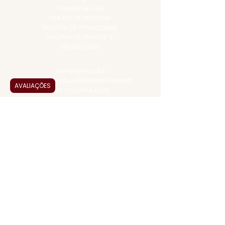
TERMOS DE USO
PRAZOS DE ENTREGA
POLÍTICA DE PRIVACIDADE
POLÍTICA DE TROCAS E
DEVOLUÇÕES
ATENDIMENTO VIRTUAL
ADMINISTRAÇÃO
CONTATO@JALLASPREMIUM.COM.BR
AVALIAÇÕES
+55 (11) 99916-8233
VENDAS
COMERCIAL@JALLASPREMIUM.COM.BR
+55(12) 97811-9783
Participe da nossa pesquisa
PAGUE COM