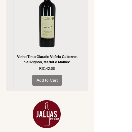
Vinho Tinto Glaudio Vitória Cabernet
Vinho Branco Glaudio Vitória
Sauvignon, Merlot e Malbec
Price
R$142.00
Add to Cart