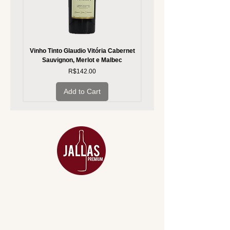
Vinho Tinto Glaudio Vitória Cabernet
Vinho Branco Glaudio Vitória
Sauvignon, Merlot e Malbec
Price
R$142.00
Add to Cart
MENU
ACESSÓRIOS
ADEGA
APERITIVOS
CARNES NOBRES