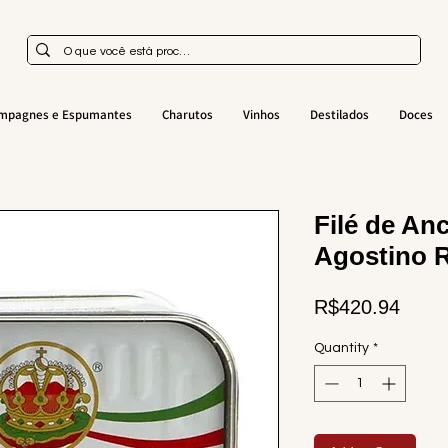
mpagnes e Espumantes
Charutos
Vinhos
Destilados
Doces
Filé de An
Agostino R
Price
R$420.94
Quantity
*