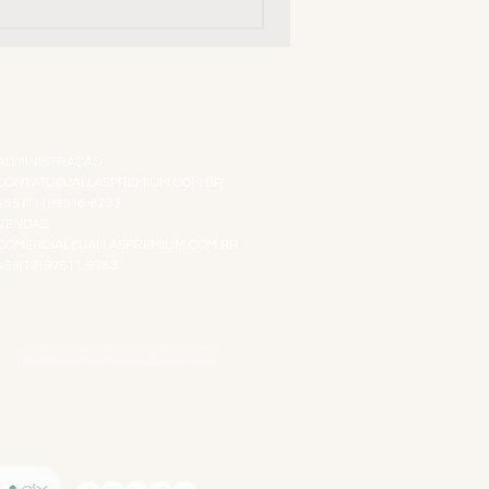
ATENDIMENTO VIRTUAL
ADMINISTRAÇÃO
CONTATO@JALLASPREMIUM.COM.BR
+55 (11) 99916-8233
VENDAS
COMERCIAL@JALLASPREMIUM.COM.BR
+55(12) 97811-9783
Participe da nossa pesquisa
SIGA-NOS