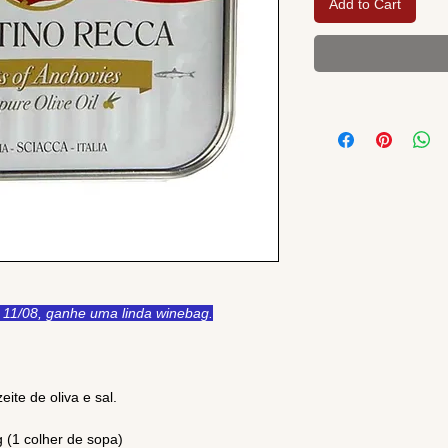
Add to Cart
11/08, ganhe uma linda winebag.
ite de oliva e sal.
 (1 colher de sopa)