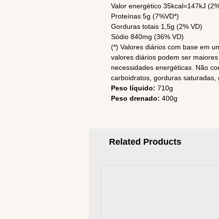
Valor energético 35kcal=147kJ (2
Proteínas 5g (7%VD*)
Gorduras totais 1,5g (2% VD)
Sódio 840mg (36% VD)
(*) Valores diários com base em u
valores diários podem ser maior
necessidades energéticas. Não con
carboidratos, gorduras saturadas, g
Peso líquido:
710g
Peso drenado:
400g
Related Products