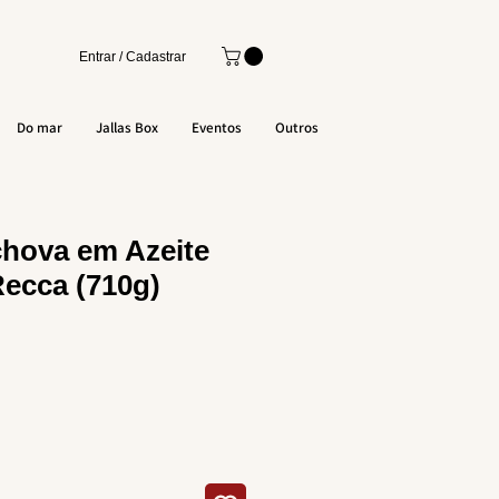
Entrar / Cadastrar
Do mar
Jallas Box
Eventos
Outros
chova em Azeite
ecca (710g)