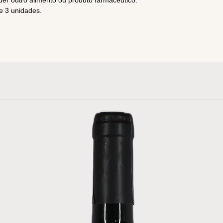
quer outro alimento ou produto farmacêutico.
e 3 unidades.