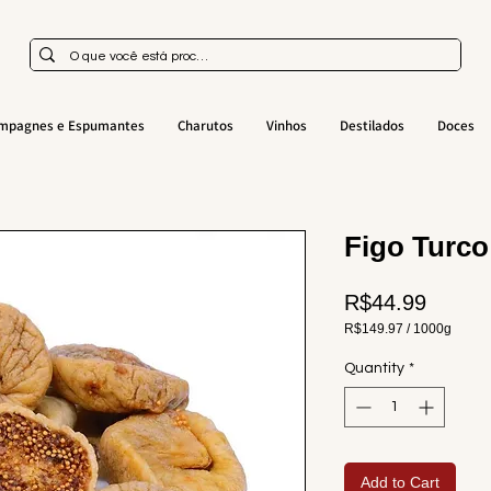
mpagnes e Espumantes
Charutos
Vinhos
Destilados
Doces
Figo Turco
Price
R$44.99
R$149.97
/
1000g
R$149.97
per
Quantity
*
1000
Grams
Add to Cart