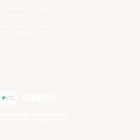
ADMINISTRAÇÃO
CONTATO@JALLASPREMIUM.COM.BR
+55 (11) 99916-8233
VENDAS
COMERCIAL@JALLASPREMIUM.COM.BR
+55(12) 97811-9783
Participe da nossa pesquisa
SIGA-NOS
imentos e bebidas premium. Desde 1995
tos. Nossa missão é trazer prazer na
tuto da Criança e do Adolescente,