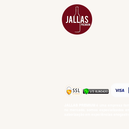
ACESSÓRIOS
ADEGA
APERITIVOS
CARNES NOB
COMBOS E KI
DESTILADOS
DO MAR
GIFT VOUCHE
IGUARIAS
PROMOÇÕES
TEMPEROS
TOP 10!
JALLAS PREMIUM
é uma empresa famil
no mercado, somos especializados em 
saborização em experiências enogastro
BEBIDAS ALCOÓLICAS: VENDAS E CON