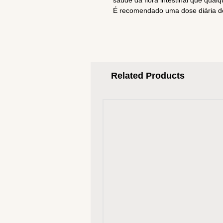
saúde da flora intestinal que qual
É recomendado uma dose diária d
Related Products