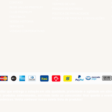
CONTATO
TERMOS DE USO
BLOG JALLAS PREMIUM
PRAZOS DE ENTREGA
CLUB PREMIUM
POLÍTICA DE PRIVACIDADE
RES
FEED BACK
POLÍTICA DE TROCAS E DEVOLUÇÕES
TS
NOSSA HISTÓRIA
SERVIÇOS
VENDAS CORPORATIVAS
R
PAGUE COM
iar que entrega a solução em alta qualidade, praticidade e agilidade em al
produtos selecionados, servindo tanto ao consumidor final quanto a even
nômicas. Venha conhecer nossa seleta linha de produtos!
SUMO PROIBIDO PARA MENORES DE 18 ANOS. Determinação contida no Esta
Artigo 81.nº II.