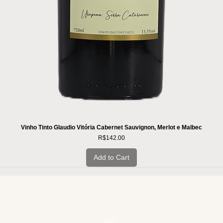
Vinho Tinto Glaudio Vitória Cabernet Sauvignon, Merlot e Malbec
Price
R$142.00
Add to Cart
INSTITUCIONAL
INFORMAÇÕES
FAQ