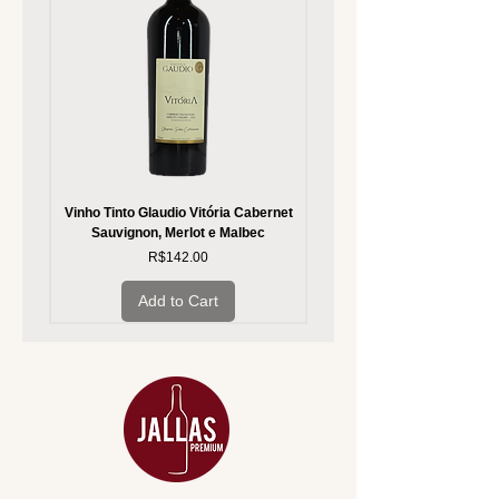
Vinho Tinto Glaudio Vitória Cabernet
Vinho Branco Glaudio Vitória
Sauvignon, Merlot e Malbec
Price
R$142.00
Add to Cart