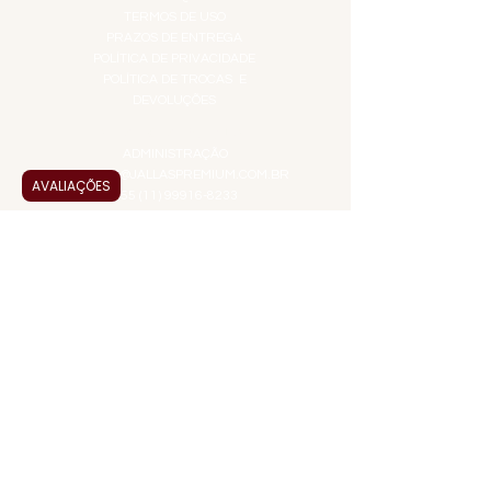
TERMOS DE USO
PRAZOS DE ENTREGA
POLÍTICA DE PRIVACIDADE
POLÍTICA DE TROCAS E
DEVOLUÇÕES
ATENDIMENTO VIRTUAL
ADMINISTRAÇÃO
CONTATO@JALLASPREMIUM.COM.BR
AVALIAÇÕES
+55 (11) 99916-8233
VENDAS
COMERCIAL@JALLASPREMIUM.COM.BR
+55(12) 97811-9783
Participe da nossa pesquisa
PAGUE COM