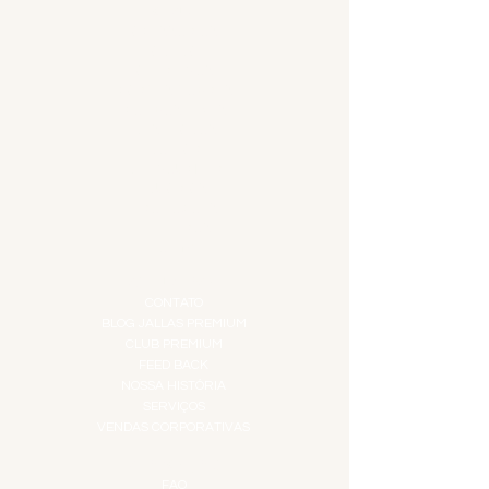
MENU
ACESSÓRIOS
ADEGA
APERITIVOS
CARNES NOBRES
COMBOS E KITS
DESTILADOS
DO MAR
GIFT VOUCHER
IGUARIAS
PROMOÇÕES
TEMPEROS
TOP 10!
INSTITUCIONAL
CONTATO
BLOG JALLAS PREMIUM
CLUB PREMIUM
FEED BACK
NOSSA HISTÓRIA
SERVIÇOS
VENDAS CORPORATIVAS
INFORMAÇÕES
FAQ