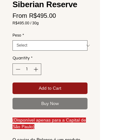
Siberian Reserve
Sale
From
R$495.00
Price
R$495.00
/
30g
R$495.00
per
Peso
*
30
Grams
Quantity
*
Add to Cart
Buy Now
(Disponível apenas para a Capital de
São Paulo)
O caviar da Polanco é um produto