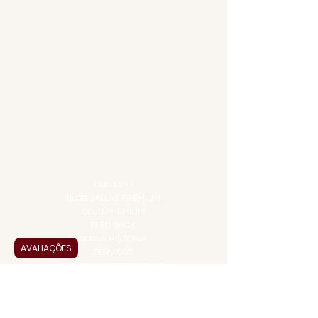
armazenagem
até +4 ° Celsius
ACESSÓRIOS
ADEGA
Embalagem
Latas de
APERITIVOS
Alumínio de
CARNES NOBRES
COMBOS E KITS
30g, 50g, 125g,
DESTILADOS
250g e 500g
DO MAR
GIFT VOUCHER
IGUARIAS
PROMOÇÕES
TEMPEROS
TOP 10!
INSTITUCIONAL
CONTATO
BLOG JALLAS PREMIUM
CLUB PREMIUM
FEED BACK
NOSSA HISTÓRIA
AVALIAÇÕES
SERVIÇOS
VENDAS CORPORATIVAS
INFORMAÇÕES
FAQ
TERMOS DE USO