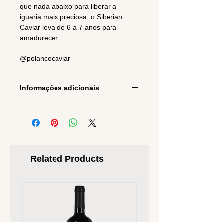
que nada abaixo para liberar a
iguaria mais preciosa, o Siberian
Caviar leva de 6 a 7 anos para
amadurecer..
@polancocaviar
Informações adicionais
Origem
San Gregorio de
Related Products
Polanco,
Uruguay
Especie
Acipenser Baerii
Nome Comum
Esturjão