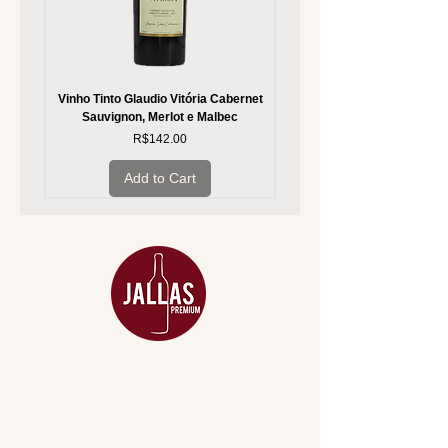
Vinho Tinto Glaudio Vitória Cabernet
Vinho Branco Glaudio Vitória
Sauvignon, Merlot e Malbec
Price
R$142.00
Add to Cart
MENU
ACESSÓRIOS
ADEGA
APERITIVOS
CARNES NOBRES