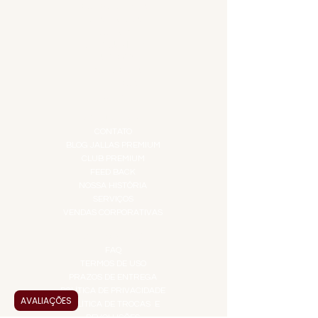
COMBOS E KITS
DESTILADOS
DO MAR
GIFT VOUCHER
IGUARIAS
PROMOÇÕES
TEMPEROS
TOP 10!
INSTITUCIONAL
CONTATO
BLOG JALLAS PREMIUM
CLUB PREMIUM
FEED BACK
NOSSA HISTÓRIA
SERVIÇOS
VENDAS CORPORATIVAS
INFORMAÇÕES
FAQ
TERMOS DE USO
PRAZOS DE ENTREGA
POLÍTICA DE PRIVACIDADE
AVALIAÇÕES
POLÍTICA DE TROCAS E
DEVOLUÇÕES