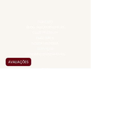
TEMPEROS
TOP 10!
INSTITUCIONAL
CONTATO
BLOG JALLAS PREMIUM
CLUB PREMIUM
FEED BACK
NOSSA HISTÓRIA
SERVIÇOS
VENDAS CORPORATIVAS
AVALIAÇÕES
INFORMAÇÕES
FAQ
TERMOS DE USO
PRAZOS DE ENTREGA
POLÍTICA DE PRIVACIDADE
POLÍTICA DE TROCAS E
DEVOLUÇÕES
ATENDIMENTO VIRTUAL
ADMINISTRAÇÃO
CONTATO@JALLASPREMIUM.COM.BR
+55 (11) 99916-8233
VENDAS